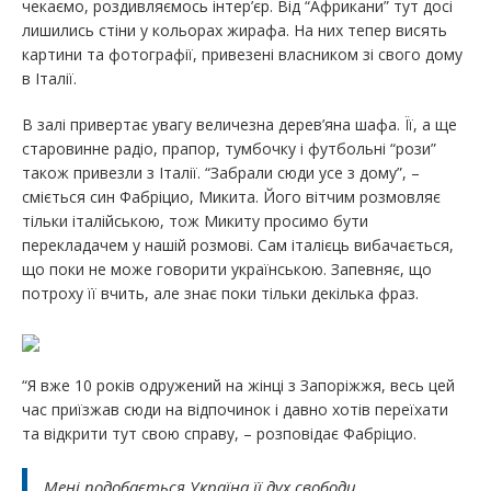
чекаємо, роздивляємось інтер’єр. Від “Африкани” тут досі
лишились стіни у кольорах жирафа. На них тепер висять
картини та фотографії, привезені власником зі свого дому
в Італії.
В залі привертає увагу величезна дерев’яна шафа. Її, а ще
старовинне радіо, прапор, тумбочку і футбольні “рози”
також привезли з Італії. “Забрали сюди усе з дому”, –
сміється син Фабріцио, Микита. Його вітчим розмовляє
тільки італійською, тож Микиту просимо бути
перекладачем у нашій розмові. Сам італієць вибачається,
що поки не може говорити українською. Запевняє, що
потроху її вчить, але знає поки тільки декілька фраз.
“Я вже 10 років одружений на жінці з Запоріжжя, весь цей
час приїзжав сюди на відпочинок і давно хотів переїхати
та відкрити тут свою справу, – розповідає Фабріцио.
Мені подобається Україна її дух свободи.