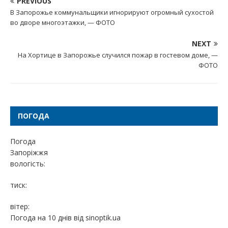
PREVIOUS
В Запорожье коммунальщики игнорируют огромный сухостой
во дворе многоэтажки, — ФОТО
NEXT
На Хортице в Запорожье случился пожар в гостевом доме, —
ФОТО
ПОГОДА
Погода
Запоріжжя
вологість:
тиск:
вітер:
Погода на 10 днів від
sinoptik.ua