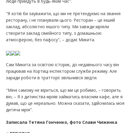
люди прийдуть в будь-який час".
"Я хотів би зауважити, що ми не претендуємо на звання
ресторану, і не планували цього. Ресторан – це інший
заклад, абсолютно іншого типу. Ми завжди мріяли
створити заклад сімейного типу, з домашньою
атмосферою, без пафосу", – додає Микита.
Сам Микита за освітою історик, до недавнього часу він
працював на Хортиці інспектором служби режиму. Але
заради роботи в тратторії звільнився звідти.
"Мені самому не віриться, що ми це робимо, – говорить
він, – Я з дитинства мріяв займатись власним кафе, але я
думав, що це нереально. Можна сказати, здійснилась моя
дитяча мрія".
Записала Тетяна Гонченко, фото Слави Чиженка