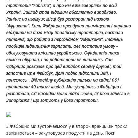
тратторія “Fabrizio”, а про неї вже говорять по всій
Україні. Заклад став відомим абсолютно випадково.
Раніше на цьому ж місці був ресторан під назвою
“Африкана”. Коли Фабріцио орендував приміщення і вирішив
відкрити на його місці італійську тратторію, постало
питання, що робити з персоналом “Африкани”. Італієць
пообіцяв підвищення зарплати, але поставив умову –
обслуговувати клієнтів українською. Офіціантів така
вимога обурила, і на роботі вони не лишились. Син
Фабріцио розказав про цей випадок своєму другові, той
запостив це в Фейсбук. Далі подію підхопили ЗМІ, і
понеслось… Відповідну публікацію тільки на сайті 061
прочитали 40 тисяч людей. Ми зустрілись з Фабріцио і
розпитали, які наслідки мала така слава, як його занесло в
Запоріжжя і що готують у його тратторії.
З Фабріцио ми зустрічаємося у вівторок вранці. Він трохи
запізнюється – закуповував продукти на день. Поки