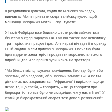
Я роздивлявся довкола, ходив по місцевих закладах,
вивчав їх. Мріяв привезти сюди італійську кухню, щоб
мешканці Запоріжжя могли її скуштувати”.
У Італії Фабріцио вже близько шести років займається
бізнесом у сфері харчування. Там він також має невеличку
тратторію, яка працює і досі. Але наразі він здає її в оренду
іншій людині, а сам приїхав в Запоріжжя. Спочатку була
ідея відкрити желатерію і продавати морозиво власного
виробництва. Але врешті зупинились на тратторії.
"Ми більше місяця шукали приміщення. Заклади були або
завеликі, або задорогі, або навпаки замаленькі. А потім
дізнались, що закривається "Африкана" і вирішили, що це
якраз те, що треба, – говорить, – Якщо говорити про
бюрократію, то все було не складніше, ніж у нас в Італії. У
італійців бюрократичний апарат теж доволі розвинений".