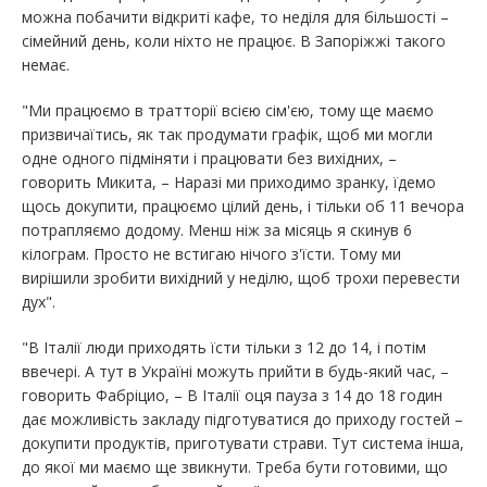
можна побачити відкриті кафе, то неділя для більшості –
сімейний день, коли ніхто не працює. В Запоріжжі такого
немає.
"Ми працюємо в тратторії всією сім'єю, тому ще маємо
призвичаїтись, як так продумати графік, щоб ми могли
одне одного підміняти і працювати без вихідних, –
говорить Микита, – Наразі ми приходимо зранку, їдемо
щось докупити, працюємо цілий день, і тільки об 11 вечора
потрапляємо додому. Менш ніж за місяць я скинув 6
кілограм. Просто не встигаю нічого з'їсти. Тому ми
вирішили зробити вихідний у неділю, щоб трохи перевести
дух".
"В Італії люди приходять їсти тільки з 12 до 14, і потім
ввечері. А тут в Україні можуть прийти в будь-який час, –
говорить Фабріцио, – В Італії оця пауза з 14 до 18 годин
дає можливість закладу підготуватися до приходу гостей –
докупити продуктів, приготувати страви. Тут система інша,
до якої ми маємо ще звикнути. Треба бути готовими, що