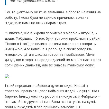
насчет украинского языка".
Тобто фактично ми їх не звільняли, а просто не взяли на
роботу. І мова була не єдиною причиною, вони не
підходили нам і по інших параметрах.
"Я вважаю, що в Україні проблема з мовою – штучна, –
додає Фабріцио, – У нас були тотожні проблеми в районі
Тіроло в Італії, де велика частина населення говорить
німецькою. Але навіть в Тіроло, де в сім'ях говорять
німецькою, діти в школах говорять італійською. Мене
дивує, що в Україні народ поділений по мові. У нас в Італії
сотні різних діалектів, але всі знають італійську мову".
Інший персонал знайшовся дуже швидко. Наразі в
тратторії працюють двоє найманих людей – офіціантка і
бармен. Більшу частину роботи виконує сім'я Фабріцио –
він сам, його дружина і син. Вони все готують на кухні,
вони ж виходять в зал приймати замовлення.