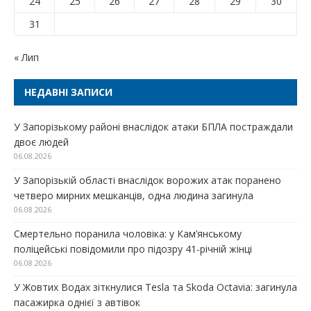
24
25
26
27
28
29
30
31
« Лип
НЕДАВНІ ЗАПИСИ
У Запорізькому районі внаслідок атаки БПЛА постраждали
двоє людей
06.08.2026
У Запорізькій області внаслідок ворожих атак поранено
четверо мирних мешканців, одна людина загинула
06.08.2026
Смертельно поранила чоловіка: у Кам’янському
поліцейські повідомили про підозру 41-річній жінці
06.08.2026
У Жовтих Водах зіткнулися Tesla та Skoda Octavia: загинула
пасажирка однієї з автівок