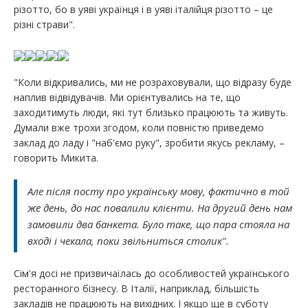
різотто, бо в уяві українця і в уяві італійця різотто – це
різні страви".
"Коли відкривались, ми не розраховували, що відразу буде
наплив відвідувачів. Ми орієнтувались на те, що
заходитимуть люди, які тут близько працюють та живуть.
Думали вже трохи згодом, коли повністю приведемо
заклад до ладу і "наб'ємо руку", зробити якусь рекламу, –
говорить Микита.
Але після посту про українську мову, фактично в той
же день, до нас повалили клієнти. На другий день нам
замовили два банкета. Було таке, що пара стояла на
вході і чекала, поки звільниться столик".
Сім'я досі не призвичаїлась до особливостей українського
ресторанного бізнесу. В Італії, наприклад, більшість
закладів не працюють на вихідних. І якщо ще в суботу