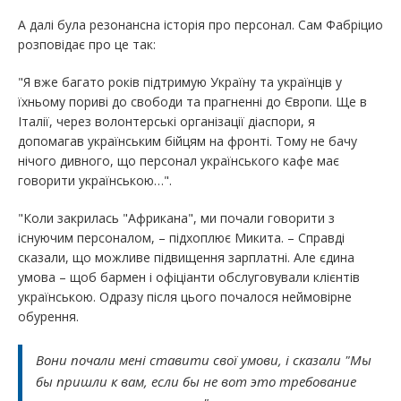
А далі була резонансна історія про персонал. Сам Фабріцио
розповідає про це так:
"Я вже багато років підтримую Україну та українців у
їхньому пориві до свободи та прагненні до Європи. Ще в
Італії, через волонтерські організації діаспори, я
допомагав українським бійцям на фронті. Тому не бачу
нічого дивного, що персонал українського кафе має
говорити українською…".
"Коли закрилась "Африкана", ми почали говорити з
існуючим персоналом, – підхоплює Микита. – Справді
сказали, що можливе підвищення зарплатні. Але єдина
умова – щоб бармен і офіціанти обслуговували клієнтів
українською. Одразу після цього почалося неймовірне
обурення.
Вони почали мені ставити свої умови, і сказали "Мы
бы пришли к вам, если бы не вот это требование