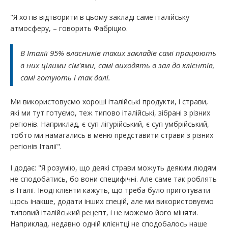
"Я хотів відтворити в цьому закладі саме італійську
атмосферу, – говорить Фабріцио.
В Італії 95% власників таких закладів самі працюють
в них цілими сім'ями, самі виходять в зал до клієнтів,
самі готують і так далі.
Ми використовуємо хороші італійські продукти, і страви,
які ми тут готуємо, теж типово італійські, зібрані з різних
регіонів. Наприклад, є суп лігурійський, є суп умбрійський,
тобто ми намагались в меню представити страви з різних
регіонів Італії".
І додає: "Я розумію, що деякі страви можуть деяким людям
не сподобатись, бо вони специфічні. Але саме так роблять
в Італії. Іноді клієнти кажуть, що треба було приготувати
щось інакше, додати інших спецій, але ми використовуємо
типовий італійський рецепт, і не можемо його міняти.
Наприклад, недавно одній клієнтці не сподобалось наше