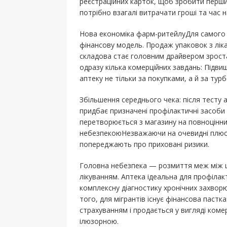
реєстраційних карток, щоб зробити перший
потрібно взагалі витрачати гроші та час на
Нова економіка фарм-ритейлуДля самого а
фінансову модель. Продаж упаковок з лік
складова стає головним драйвером зрост
одразу кілька комерційних завдань: Підви
аптеку не тільки за покупками, а й за тур
Збільшення середнього чека: після тесту 
придбає призначені профілактичні засоби п
перетворюється з магазину на повноцінни
небезпекоюНезважаючи на очевидні плюси
попереджають про приховані ризики.
Головна небезпека — розмиття меж між 
лікуванням. Аптека ідеальна для профілак
комплексну діагностику хронічних захвор
того, для мігрантів існує фінансова паст
страхуванням і продається у вигляді ком
ілюзорною.