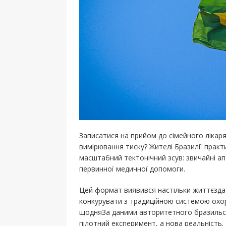
Записатися на прийом до сімейного лікаря
вимірювання тиску? Жителі Бразилії практ
масштабний тектонічний зсув: звичайні а
первинної медичної допомоги.
Цей формат виявився настільки життєзда
конкурувати з традиційною системою охо
щодняЗа даними авторитетного бразильськ
пілотний експеримент, а нова реальність.