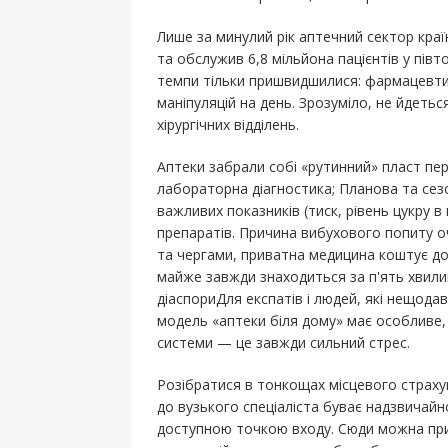
Лише за минулий рік аптечний сектор краї
та обслужив 6,8 мільйона пацієнтів у півт
темпи тільки пришвидшилися: фармацевти
маніпуляцій на день. Зрозуміло, не йдетьс
хірургічних відділень.
Аптеки забрали собі «рутинний» пласт пе
лабораторна діагностика; Планова та сез
важливих показників (тиск, рівень цукру в 
препаратів. Причина вибухового попиту о
та чергами, приватна медицина коштує д
майже завжди знаходиться за п'ять хвилин
діаспориДля експатів і людей, які нещода
модель «аптеки біля дому» має особливе,
системи — це завжди сильний стрес.
Розібратися в тонкощах місцевого страху
до вузького спеціаліста буває надзвичайно
доступною точкою входу. Сюди можна при