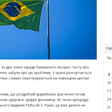
Сер
Пн
 за два тижні заради банального експрес-тесту або
ично забули про цю проблему. У країні розгортається
3
птеки стрімко перетворюються на повноцінні центри
10
17
тним, що роздрібний фармбізнес фактично почав
24
рони здоров'я. Цифри феномену: 40 тисяч процедур
ого видання Folha de S. Paulo, це вже далеко не
31