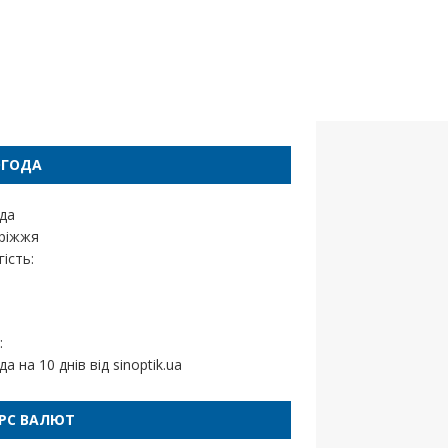
ОГОДА
да
ріжжя
ість:
:
да на 10 днів від
sinoptik.ua
РС ВАЛЮТ