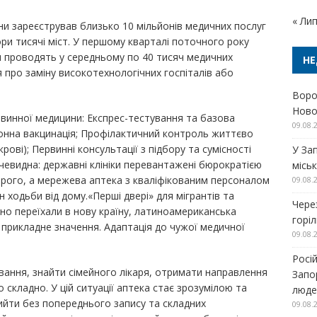
« Ли
ни зареєстрував близько 10 мільйонів медичних послуг
ори тисячі міст. У першому кварталі поточного року
 проводять у середньому по 40 тисяч медичних
НЕ
я про заміну високотехнологічних госпіталів або
Воро
Ново
рвинної медицини: Експрес-тестування та базова
09.08.
онна вакцинація; Профілактичний контроль життєво
крові); Первинні консультації з підбору та сумісності
У За
чевидна: державні клініки перевантажені бюрократією
місь
орого, а мережева аптека з кваліфікованим персоналом
09.08.
 ходьби від дому.«Перші двері» для мігрантів та
Чере
вно переїхали в нову країну, латиноамериканська
горіл
 прикладне значення. Адаптація до чужої медичної
09.08.
Росій
вання, знайти сімейного лікаря, отримати направлення
Запор
 складно. У цій ситуації аптека стає зрозумілою та
люде
йти без попереднього запису та складних
09.08.