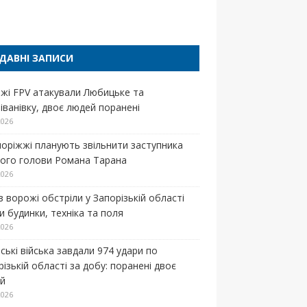
п
ДАВНІ ЗАПИСИ
жі FPV атакували Любицьке та
іванівку, двоє людей поранені
2026
поріжжі планують звільнити заступника
кого голови Романа Тарана
2026
з ворожі обстріли у Запорізькій області
и будинки, техніка та поля
2026
ські війська завдали 974 удари по
ізькій області за добу: поранені двоє
й
2026