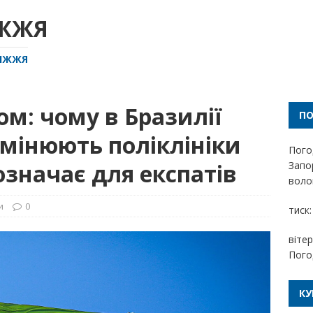
ІЖЖЯ
РІЖЖЯ
м: чому в Бразилії
П
мінюють поліклініки
Пого
означає для експатів
Запо
волог
и
0
тиск:
вітер
Пого
КУ