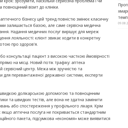
 крок: зрозуміти, наскільки серйозна проблема і чи
Прог
 повноцінний візит до клініки.
хмар
темп
птечного бізнесу цей тренд повністю змінює класичну
09.08.
ами залишається базою, але саме сервісна медична
ання. Надання медичних послуг вирішує для мереж
щення лояльності: клієнт звикає ходити в конкретну
ботою про здоров'я.
або консультації пацієнт з високою часткою ймовірності
рямо на місці. Новий потік трафіку: аптека
й сервісний центр. Межа між зручністю та
 для перевантаженої державної системи, експерти
швидкою долікарською допомогою та повноцінним
тики та швидких тестів, але вона не здатна замінити
ювань або спостереження у профільного лікаря. Крім
ка: якщо аптечна послуга не покривається стандартним
ерційного пакета, підсумкова «економія» може виявитися