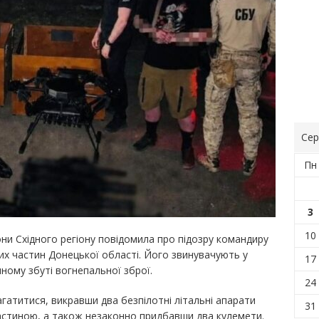
Сер
Пн
3
10
ни Східного регіону повідомила про підозру командиру
вих частин Донецької області. Його звинувачують у
17
ному збуті вогнепальної зброї.
24
агатитися, викравши два безпілотні літальні апарати
31
частиною, а також незаконно придбавши два кулемети.