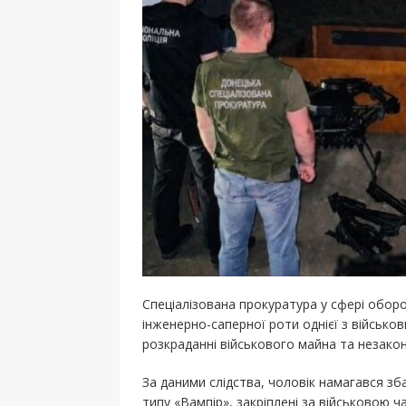
Спеціалізована прокуратура у сфері оборо
інженерно-саперної роти однієї з військо
розкраданні військового майна та незакон
За даними слідства, чоловік намагався зб
типу «Вампір», закріплені за військовою 