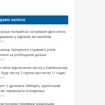
п
ДАВНІ ЗАПИСИ
орізькі поліцейські затримали двох жінок,
зрюваних у підпалах автомобілів
2026
анець Запоріжжя отримав 6 років
знення за розбещення доньки
2026
табне відключення світла у Кам’янському:
е буде світла 7 серпня протягом 11 годин
2026
дент з дроном в Лейпцигу: український
к міг перевозити боєприпаси
2026
нія посилює перевірки українських