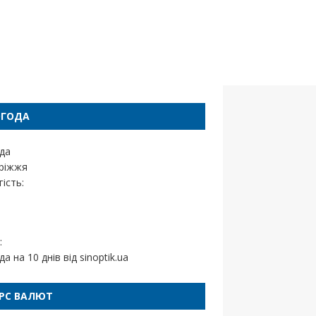
ОГОДА
да
ріжжя
ість:
:
да на 10 днів від
sinoptik.ua
РС ВАЛЮТ