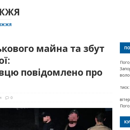
ІЖЖЯ
РІЖЖЯ
кового майна та збут
П
ої:
Пого
вцю повідомлено про
Запо
волог
тиск:
и
0
вітер
Пого
КУ