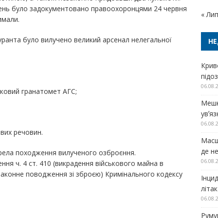
ивень було задокументовано правоохоронцями 24 червня
« Ли
имали.
гуранта було вилучено великий арсенал нелегальної
НЕ
Крив
підо
06.08.
ковий гранатомет АГС;
Мешк
увʼя
06.08.
ових речовин.
Масш
де н
рела походження вилученого озброєння.
06.08.
ня ч. 4 ст. 410 (викрадення військового майна в
незаконне поводження зі зброєю) Кримінального кодексу
Інци
літа
06.08.
Руму