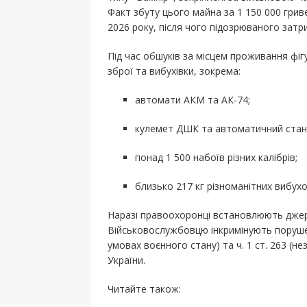
Факт збуту цього майна за 1 150 000 гр
2026 року, після чого підозрюваного затр
Під час обшуків за місцем проживання фі
зброї та вибухівки, зокрема:
автомати АКМ та АК-74;
кулемет ДШК та автоматичний стан
понад 1 500 набоїв різних калібрів;
близько 217 кг різноманітних вибух
Наразі правоохоронці встановлюють дже
Військовослужбовцю інкримінують порушен
умовах воєнного стану) та ч. 1 ст. 263 (
України.
Читайте також: