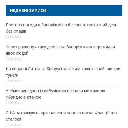
НЕДАВНІ ЗАПИСИ
Прогноз погоди в Запоріжжі на 6 серпня: спекотний день
без опадів
06.08.2026
Через ранкову атаку дронів на Запоріжжя постраждали
двоє людей
06.08.2026
На кордоні Литви та Білорусі за кілька тижнів знайшли три
тунелі
06.08.2026
У Німеччині дрон із вибухівкою назвали можливою
гібридною атакою
05.08.2026
США затримують призначення нового посла Франції: що
сталося
05.08.2026