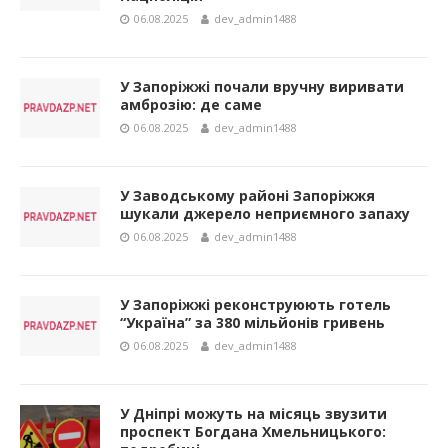
06.08.2025
dev_admin1488
У Запоріжжі почали вручну виривати
амброзію: де саме
06.08.2025
dev_admin1488
У Заводському районі Запоріжжя
шукали джерело неприємного запаху
06.08.2025
dev_admin1488
У Запоріжжі реконструюють готель
“Україна” за 380 мільйонів гривень
06.08.2025
dev_admin1488
У Дніпрі можуть на місяць звузити
проспект Богдана Хмельницького: