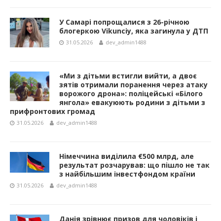
У Самарі попрощалися з 26-річною
блогеркою Vikunciy, яка загинула у ДТП
31.05.2026
dev_admin1488
«Ми з дітьми встигли вийти, а двоє
зятів отримали поранення через атаку
ворожого дрона»: поліцейські «Білого
янгола» евакуюють родини з дітьми з
прифронтових громад
31.05.2026
dev_admin1488
Німеччина виділила €500 млрд, але
результат розчарував: що пішло не так
з найбільшим інвестфондом країни
31.05.2026
dev_admin1488
Данія зрівнює призов для чоловіків і