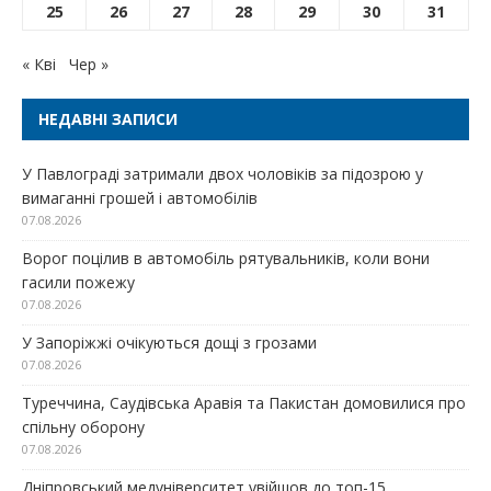
25
26
27
28
29
30
31
« Кві
Чер »
НЕДАВНІ ЗАПИСИ
У Павлограді затримали двох чоловіків за підозрою у
вимаганні грошей і автомобілів
07.08.2026
Ворог поцілив в автомобіль рятувальників, коли вони
гасили пожежу
07.08.2026
У Запоріжжі очікуються дощі з грозами
07.08.2026
Туреччина, Саудівська Аравія та Пакистан домовилися про
спільну оборону
07.08.2026
Дніпровський медуніверситет увійшов до топ-15