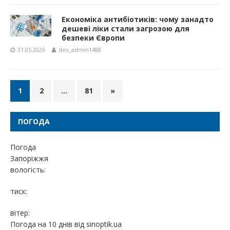
Економіка антибіотиків: чому занадто
дешеві ліки стали загрозою для
безпеки Європи
31.05.2026
dev_admin1488
1
2
…
81
»
ПОГОДА
Погода
Запоріжжя
вологість:
тиск:
вітер:
Погода на 10 днів від
sinoptik.ua