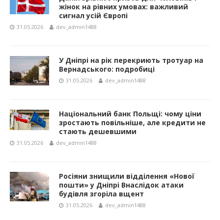
жінок на рівних умовах: важливий
сигнал усій Європі
31.05.2026
dev_admin1488
У Дніпрі на рік перекриють тротуар на
Вернадського: подробиці
31.05.2026
dev_admin1488
Національний банк Польщі: чому ціни
зростають повільніше, але кредити не
стають дешевшими
31.05.2026
dev_admin1488
Росіяни знищили відділення «Нової
пошти» у Дніпрі Внаслідок атаки
будівля згоріла вщент
31.05.2026
dev_admin1488