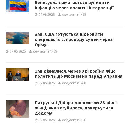
Венесуела намагається зупинити
інфляцію через валютні інтервенції
07.05.2026
dev_admin1488
ЗМІ: США готуються відновити
операцію із супроводу суден через
Ормуз
07.05.2026
dev_admin1488
ЗМІ дізналися, через які країни Фіцо
полетить до Москви на парад 9 травня
07.05.2026
dev_admin1488
Патрульні Дніпра допомогли 88-річні
жінці, яка загубилася, повернутися
додому
07.05.2026
dev_admin1488