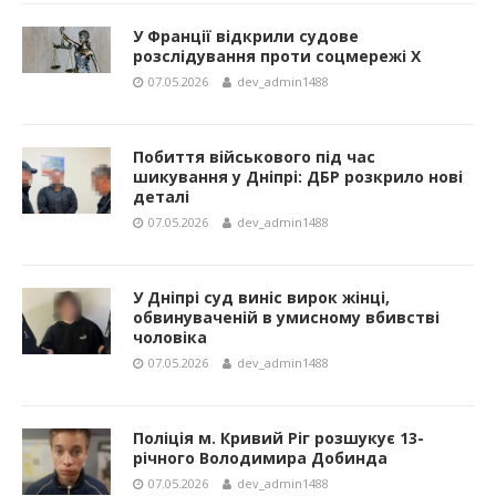
У Франції відкрили судове
розслідування проти соцмережі X
07.05.2026
dev_admin1488
Побиття військового під час
шикування у Дніпрі: ДБР розкрило нові
деталі
07.05.2026
dev_admin1488
У Дніпрі суд виніс вирок жінці,
обвинуваченій в умисному вбивстві
чоловіка
07.05.2026
dev_admin1488
Поліція м. Кривий Ріг розшукує 13-
річного Володимира Добинда
07.05.2026
dev_admin1488