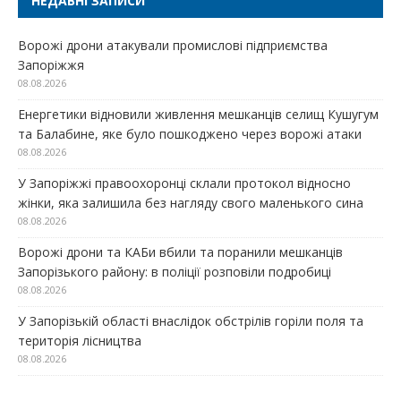
НЕДАВНІ ЗАПИСИ
Ворожі дрони атакували промислові підприємства
Запоріжжя
08.08.2026
Енергетики відновили живлення мешканців селищ Кушугум
та Балабине, яке було пошкоджено через ворожі атаки
08.08.2026
У Запоріжжі правоохоронці склали протокол відносно
жінки, яка залишила без нагляду свого маленького сина
08.08.2026
Ворожі дрони та КАБи вбили та поранили мешканців
Запорізького району: в поліції розповіли подробиці
08.08.2026
У Запорізькій області внаслідок обстрілів горіли поля та
територія лісництва
08.08.2026