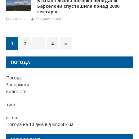
В Іспанії лісова пожежа неподалік
Барселони спустошила понад 2000
гектарів
04.07.2026
dev_admin1488
1
2
…
4
»
ПОГОДА
Погода
Запоріжжя
вологість:
тиск:
вітер:
Погода на 10 днів від
sinoptik.ua