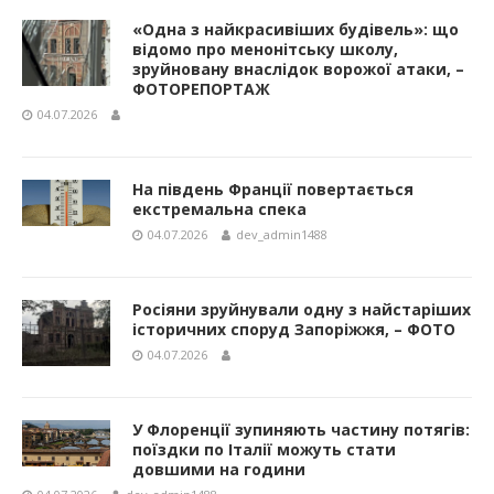
«Одна з найкрасивіших будівель»: що
відомо про менонітську школу,
зруйновану внаслідок ворожої атаки, –
ФОТОРЕПОРТАЖ
04.07.2026
На південь Франції повертається
екстремальна спека
04.07.2026
dev_admin1488
Росіяни зруйнували одну з найстаріших
історичних споруд Запоріжжя, – ФОТО
04.07.2026
У Флоренції зупиняють частину потягів:
поїздки по Італії можуть стати
довшими на години