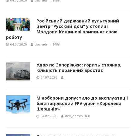
04.07.2026
dev_admin1488
Російський державний культурний
центр “Русский дом” у столиці
Молдови Кишиневі припиняє свою
роботу
04.07.2026
dev_admin1488
Удар по Запоріжжю: горить стоянка,
кількість поранених зростає
04.07.2026
Міноборони допустило до експлуатації
багатоцільовий FPV-дрон «Королева
Шершнів»
04.07.2026
dev_admin1488