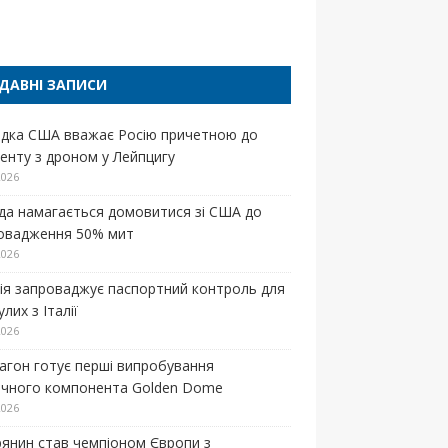
п
ДАВНІ ЗАПИСИ
ідка США вважає Росію причетною до
денту з дроном у Лейпцигу
2026
да намагається домовитися зі США до
овадження 50% мит
2026
нія запроваджує паспортний контроль для
лих з Італії
2026
агон готує перші випробування
ічного компонента Golden Dome
2026
рянин став чемпіоном Європи з