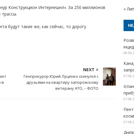
нур Конструкцион Интернешнл». За 250 миллионов
« Ли
 трассы.
НЕ
та будут такие же, как сейчас, то дорогу
Розв
інци
08.08.
Кана
NEXT
запр
ает
Генпрокурор Юрий Луценко скинулся с
07.08.
 в
друзьями на квартиру запорожскому
Іспа
ветерану АТО, – ФОТО
прибу
07.08.
Пент
косм
07.08.
Дніп