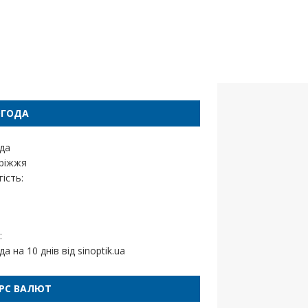
ОГОДА
да
ріжжя
ість:
:
да на 10 днів від
sinoptik.ua
РС ВАЛЮТ