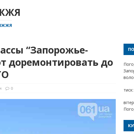
ІЖЖЯ
РІЖЖЯ
рассы “Запорожье-
П
т доремонтировать до
Пого
ТО
Запо
волог
и
0
тиск:
вітер
Пого
КУ