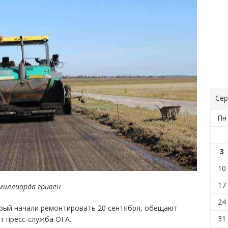
Сер
Пн
3
10
17
миллиарда гривен
24
орый начали ремонтировать 20 сентября, обещают
31
т пресс-служба ОГА.