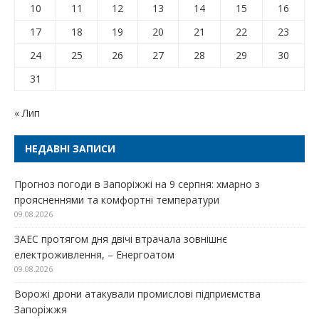
10
11
12
13
14
15
16
17
18
19
20
21
22
23
24
25
26
27
28
29
30
31
« Лип
НЕДАВНІ ЗАПИСИ
Прогноз погоди в Запоріжжі на 9 серпня: хмарно з
проясненнями та комфортні температури
09.08.2026
ЗАЕС протягом дня двічі втрачала зовнішнє
електроживлення, – Енергоатом
09.08.2026
Ворожі дрони атакували промислові підприємства
Запоріжжя