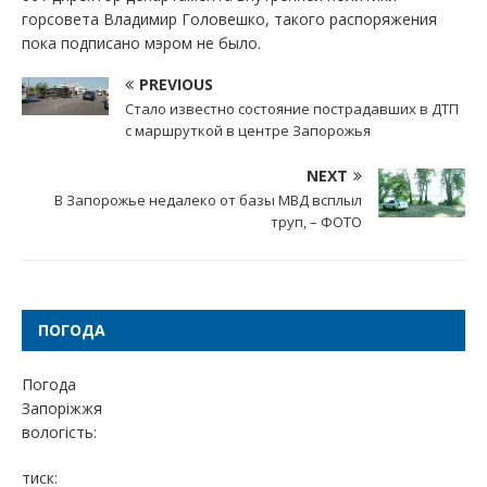
горсовета Владимир Головешко, такого распоряжения
пока подписано мэром не было.
PREVIOUS
Стало известно состояние пострадавших в ДТП
с маршруткой в центре Запорожья
NEXT
В Запорожье недалеко от базы МВД всплыл
труп, – ФОТО
ПОГОДА
Погода
Запоріжжя
вологість:
тиск: