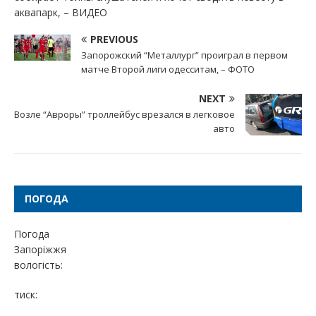
аквапарк, – ВИДЕО
PREVIOUS
Запорожский “Металлург” проиграл в первом
матче Второй лиги одесситам, – ФОТО
NEXT
Возле “Авроры” троллейбус врезался в легковое
авто
ПОГОДА
Погода
Запоріжжя
вологість:
тиск: