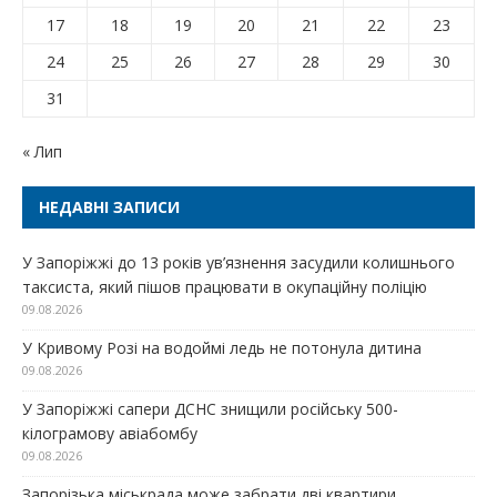
17
18
19
20
21
22
23
24
25
26
27
28
29
30
31
« Лип
НЕДАВНІ ЗАПИСИ
У Запоріжжі до 13 років ув’язнення засудили колишнього
таксиста, який пішов працювати в окупаційну поліцію
09.08.2026
У Кривому Розі на водоймі ледь не потонула дитина
09.08.2026
У Запоріжжі сапери ДСНС знищили російську 500-
кілограмову авіабомбу
09.08.2026
Запорізька міськрада може забрати дві квартири