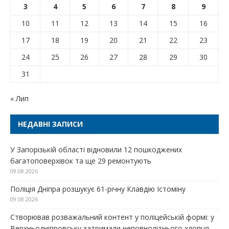
3
4
5
6
7
8
9
10
11
12
13
14
15
16
17
18
19
20
21
22
23
24
25
26
27
28
29
30
31
« Лип
НЕДАВНІ ЗАПИСИ
У Запорізькій області відновили 12 пошкоджених
багатоповерхівок та ще 29 ремонтують
09.08.2026
Поліція Дніпра розшукує 61-річну Клавдію Істоміну
09.08.2026
Створював розважальний контент у поліцейській формі: у
Верхньодніпровську затримали неповнолітнього хлопця