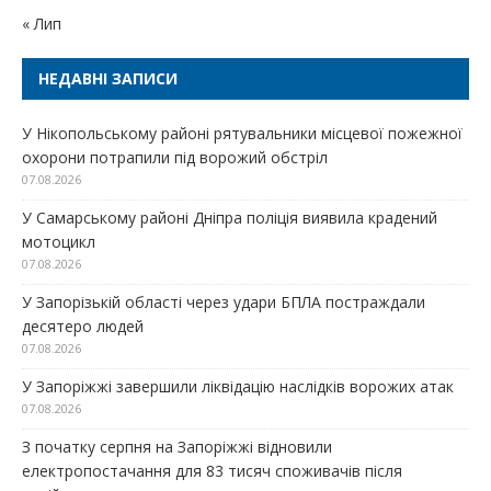
« Лип
НЕДАВНІ ЗАПИСИ
У Нікопольському районі рятувальники місцевої пожежної
охорони потрапили під ворожий обстріл
07.08.2026
У Самарському районі Дніпра поліція виявила крадений
мотоцикл
07.08.2026
У Запорізькій області через удари БПЛА постраждали
десятеро людей
07.08.2026
У Запоріжжі завершили ліквідацію наслідків ворожих атак
07.08.2026
З початку серпня на Запоріжжі відновили
електропостачання для 83 тисяч споживачів після