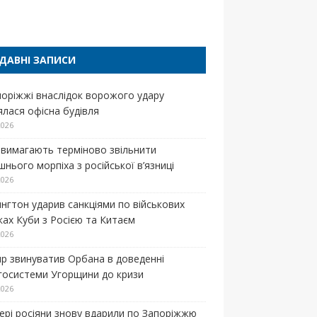
п
ДАВНІ ЗАПИСИ
поріжжі внаслідок ворожого удару
ялася офісна будівля
2026
вимагають терміново звільнити
нього морпіха з російської в’язниці
2026
нгтон ударив санкціями по військових
зках Куби з Росією та Китаєм
2026
р звинуватив Орбана в доведенні
госистеми Угорщини до кризи
2026
ері росіяни знову вдарили по Запоріжжю