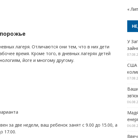
« Ли
НЕ
апорожье
У За
евных лагеря. Отличаются они тем, что в них дети
зайн
рабочее время. Кроме того, в дневных лагерях детей
07.08.
ологиям, йоге и многому другому.
США 
колиш
07.08.
Ваши
зв’я
06.08.
варианта
Мадя
енер
ен за две недели, ваш ребенок занят с 9.00 до 15.00, а
06.08.
о 17.00.
Ввеч