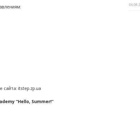
06.08.
авлениям:
сайта: itstep.zp.ua
demy “Hello, Summer!”