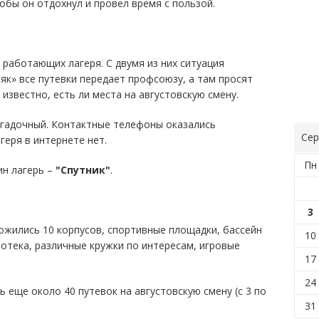
обы он отдохнул и провел время с пользой.
 работающих лагеря. С двумя из них ситуация
як» все путевки передает профсоюзу, а там просят
 известно, есть ли места на августовскую смену.
загадочный. Контактные телефоны оказались
Сер
геря в интернете нет.
Пн
ин лагерь –
"Спутник"
.
3
ложились 10 корпусов, спортивные площадки, бассейн
10
отека, различные кружки по интересам, игровые
17
24
ь еще около 40 путевок на августовскую смену (с 3 по
31