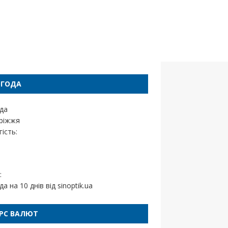
ОГОДА
да
ріжжя
ість:
:
да на 10 днів від
sinoptik.ua
РС ВАЛЮТ