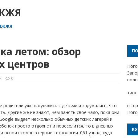
ІЖЖЯ
РІЖЖЯ
ка летом: обзор
П
х центров
Пого
Запо
и
0
волог
тиск:
е родители уже нагулялись с детьми и задумались, что
вітер
ть. Другие же не знают, чем занять свое чадо, пока они
Пого
Google выдает несколько обычных детских лагерей и
ебенок просто отдохнет и повеселится, то в дневных
КУ
ли освоят компьютерные технологии. 061 узнал, куда