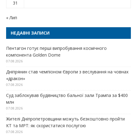
31
« Лип
НЕДАВНІ ЗАПИСИ
Пентагон готує перші випробування космічного
компонента Golden Dome
07.08.2026
Дніпрянин став чемпіоном Європи з веслування на човнах
«дракон»
07.08.2026
Суд заблокував будівництво бальної зали Трампа за $400
млн
07.08.2026
Жителі Дніпропетровщини можуть безкоштовно пройти
КТ та МРТ: як скористатися послугою
07.08.2026