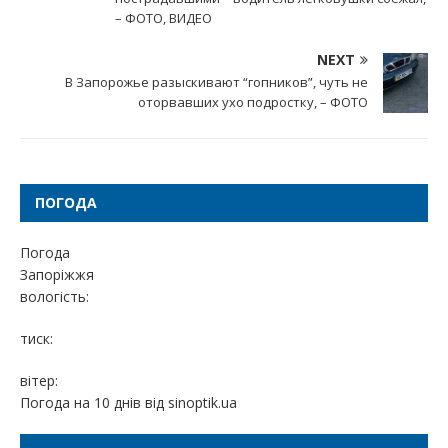
– ФОТО, ВИДЕО
NEXT
В Запорожье разыскивают “гопников”, чуть не
оторвавших ухо подростку, – ФОТО
ПОГОДА
Погода
Запоріжжя
вологість:
тиск:
вітер:
Погода на 10 днів від
sinoptik.ua