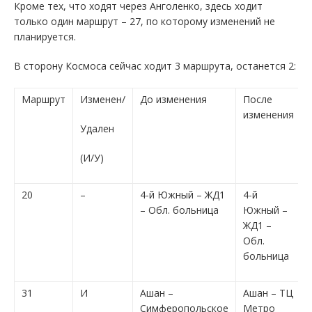
Кроме тех, что ходят через Анголенко, здесь ходит
только один маршрут – 27, по которому изменений не
планируется.
В сторону Космоса сейчас ходит 3 маршрута, останется 2:
Маршрут
Изменен/
До изменения
После
изменения
Удален
(И/У)
20
–
4-й Южный – ЖД1
4-й
– Обл. больница
Южный –
ЖД1 –
Обл.
больница
31
И
Ашан –
Ашан – ТЦ
Симферопольское
Метро