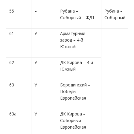
55
–
Рубана –
Рубана –
Соборный – ЖД1
Соборный – Ж
61
У
Арматурный
завод – 4-й
Южный
62
У
ДК Кирова – 4-й
Южный
63
У
Бородинский –
Победы –
Европейская
63а
У
ДК Кирова –
Соборный –
Европейская