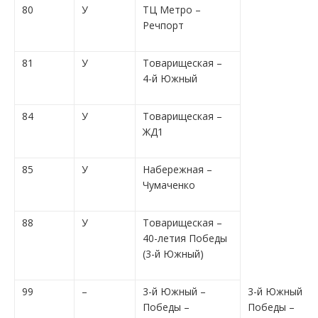
80
У
ТЦ Метро –
Речпорт
81
У
Товарищеская –
4-й Южный
84
У
Товарищеская –
ЖД1
85
У
Набережная –
Чумаченко
88
У
Товарищеская –
40-летия Победы
(3-й Южный)
99
–
3-й Южный –
3-й Южный –
Победы –
Победы –