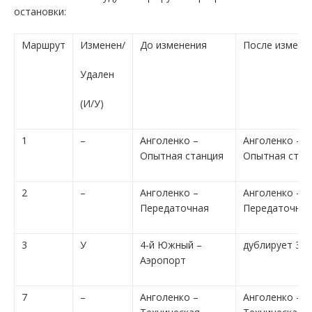
остановки:
Маршрут
Изменен/
До изменения
После измене
Удален
(И/У)
1
–
Анголенко –
Анголенко –
Опытная станция
Опытная стан
2
–
Анголенко –
Анголенко –
Передаточная
Передаточная
3
У
4-й Южный –
дублирует 37-
Аэропорт
7
–
Анголенко –
Анголенко –