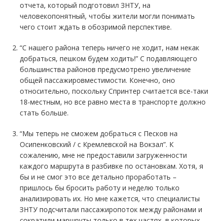
отчета, который подготовил ЗНТУ, на
человекопонятный, чтобы жители могли понимать
чего стоит ждать в обозримой перспективе.
“С нашего района теперь ничего не ходит, нам некак
добраться, пешком будем ходить!” С подавляющего
большинства районов предусмотрено увеличение
общей пассажировместимости. Конечно, оно
относительно, поскольку Спринтер считается все-таки
18-местным, но все равно места в транспорте должно
стать больше.
“Мы теперь не сможем добраться с Песков на
Осипенковский / с Кремлевской на Вокзал”. К
сожалению, мне не предоставили загруженности
каждого маршрута в разбивке по остановкам. Хотя, я
бы и не смог это все детально проработать –
пришлось бы бросить работу и неделю только
анализировать их. Но мне кажется, что специалисты
ЗНТУ подсчитали пассажиропоток между районами и
сократили маршруты только в тех частях, в которых