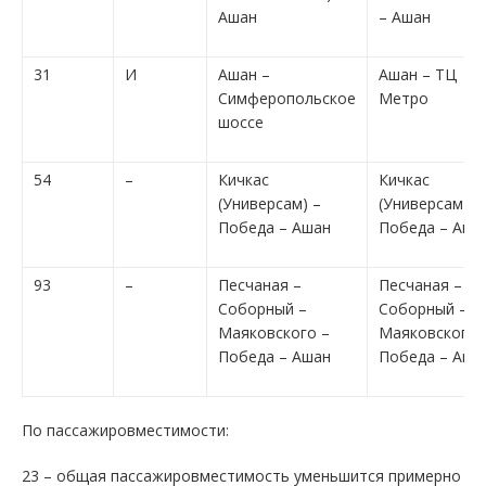
Ашан
– Ашан
31
И
Ашан –
Ашан – ТЦ
Симферопольское
Метро
шоссе
54
–
Кичкас
Кичкас
(Универсам) –
(Универсам) –
Победа – Ашан
Победа – Аша
93
–
Песчаная –
Песчаная –
Соборный –
Соборный –
Маяковского –
Маяковского 
Победа – Ашан
Победа – Аша
По пассажировместимости:
23 – общая пассажировместимость уменьшится примерно