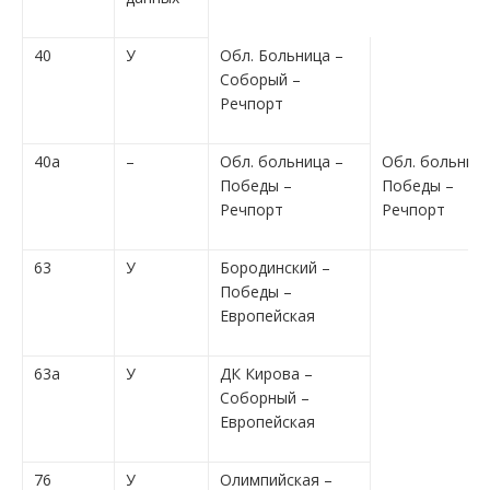
40
У
Обл. Больница –
Соборый –
Речпорт
40а
–
Обл. больница –
Обл. больница
Победы –
Победы –
Речпорт
Речпорт
63
У
Бородинский –
Победы –
Европейская
63а
У
ДК Кирова –
Соборный –
Европейская
76
У
Олимпийская –