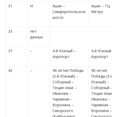
31
И
Ашан –
Ашан – ТЦ
Симферопольское
Метро
шоссе
33
Нет
данных
37
–
4-й Южный –
4-й Южный –
Аэропорт
Аэропорт
42
–
40-летия Победы
40-летия
(3-й Южный) –
Победы (3-й
Соборный –
Южный) –
Тещин язык –
Соборный –
Иванова –
Тещин язык –
Чаривная –
Иванова –
Воронина –
Чаривная –
Сикорского
Воронина –
(Куйбышева)
Сикорского