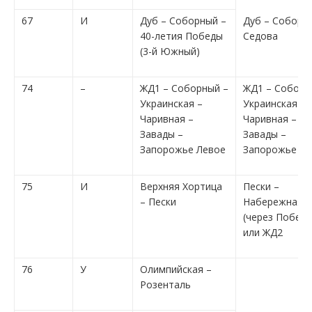
67
И
Дуб – Соборный –
Дуб – Соборн
40-летия Победы
Седова
(3-й Южный)
74
–
ЖД1 – Соборный –
ЖД1 – Соборн
Украинская –
Украинская –
Чаривная –
Чаривная –
Завады –
Завады –
Запорожье Левое
Запорожье Ле
75
И
Верхняя Хортица
Пески –
– Пески
Набережная
(через Победы
или ЖД2
76
У
Олимпийская –
Розенталь