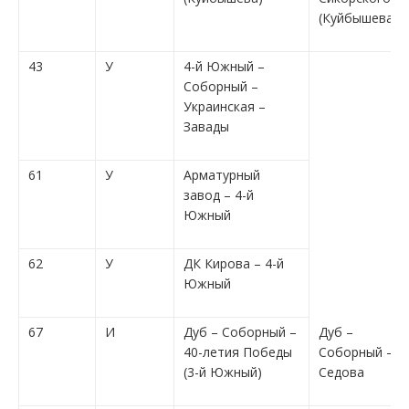
(Куйбышева)
43
У
4-й Южный –
Соборный –
Украинская –
Завады
61
У
Арматурный
завод – 4-й
Южный
62
У
ДК Кирова – 4-й
Южный
67
И
Дуб – Соборный –
Дуб –
40-летия Победы
Соборный –
(3-й Южный)
Седова