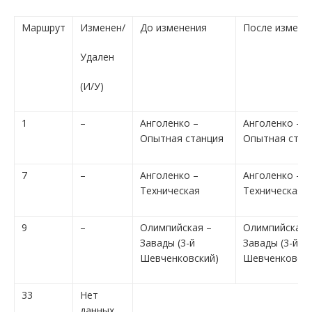
Маршрут
Изменен/
До изменения
После измене
Удален
(И/У)
1
–
Анголенко –
Анголенко –
Опытная станция
Опытная стан
7
–
Анголенко –
Анголенко –
Техническая
Техническая
9
–
Олимпийская –
Олимпийская 
Завады (3-й
Завады (3-й
Шевченковский)
Шевченковски
33
Нет
данных