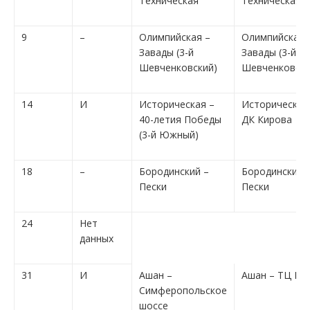
Техническая
Техническая
9
–
Олимпийская –
Олимпийская 
Завады (3-й
Завады (3-й
Шевченковский)
Шевченковски
14
И
Историческая –
Историческая
40-летия Победы
ДК Кирова
(3-й Южный)
18
–
Бородинский –
Бородинский 
Пески
Пески
24
Нет
данных
31
И
Ашан –
Ашан – ТЦ Ме
Симферопольское
шоссе