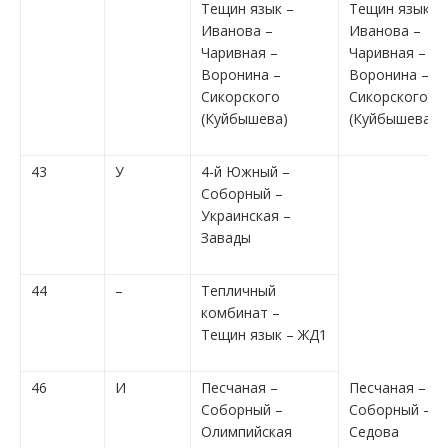
Тещин язык –
Тещин язык –
Иванова –
Иванова –
Чаривная –
Чаривная –
Воронина –
Воронина –
Сикорского
Сикорского
(Куйбышева)
(Куйбышева)
43
У
4-й Южный –
Соборный –
Украинская –
Завады
44
–
Тепличный
комбинат –
Тещин язык – ЖД1
46
И
Песчаная –
Песчаная –
Соборный –
Соборный –
Олимпийская
Седова