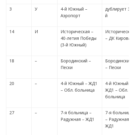
3
У
4-й Южный –
дублирует 37-
Аэропорт
й
14
И
Историческая –
Историческая
40-летия Победы
– ДК Кирова
(3-й Южный)
18
–
Бородинский –
Бородинский
Пески
– Пески
20
–
4-й Южный – ЖД1
4-й Южный –
– Обл. больница
ЖД1 – Обл.
больница
27
–
7-я больница –
7-я больница
Радужная – ЖД1
– Радужная –
ЖД1