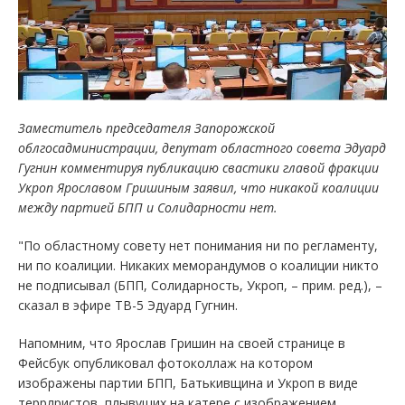
Заместитель председателя Запорожской
облгосадминистрации, депутат областного совета Эдуард
Гугнин комментируя публикацию свастики главой фракции
Укроп Ярославом Гришиным заявил, что никакой коалиции
между партией БПП и Солидарности нет.
"По областному совету нет понимания ни по регламенту,
ни по коалиции. Никаких меморандумов о коалиции никто
не подписывал (БПП, Солидарность, Укроп, – прим. ред.), –
сказал в эфире ТВ-5 Эдуард Гугнин.
Напомним, что Ярослав Гришин на своей странице в
Фейсбук опубликовал фотоколлаж на котором
изображены партии БПП, Батькивщина и Укроп в виде
террлристов, плывущих на катере с изображением