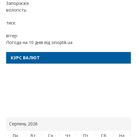
Запоріжжя
вологість:
тиск:
вітер:
Погода на 10 днів від
sinoptik.ua
КУРС ВАЛЮТ
Серпень 2026
Пн
Вт
Ср
Чт
Пт
Сб
Нд