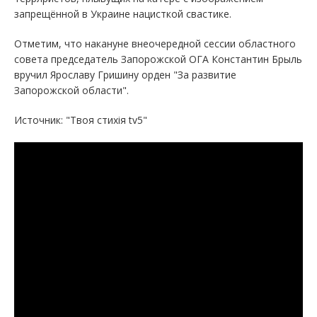
запрещённой в Украине нацисткой свастике.
Отметим, что накануне внеочередной сессии областного
совета председатель Запорожской ОГА Константин Брыль
вручил Ярославу Гришину орден "За развитие
Запорожской области".
Источник: "Твоя стихія tv5"