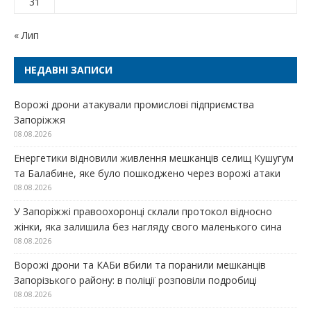
31
« Лип
НЕДАВНІ ЗАПИСИ
Ворожі дрони атакували промислові підприємства
Запоріжжя
08.08.2026
Енергетики відновили живлення мешканців селищ Кушугум
та Балабине, яке було пошкоджено через ворожі атаки
08.08.2026
У Запоріжжі правоохоронці склали протокол відносно
жінки, яка залишила без нагляду свого маленького сина
08.08.2026
Ворожі дрони та КАБи вбили та поранили мешканців
Запорізького району: в поліції розповіли подробиці
08.08.2026