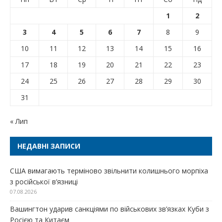
1
2
3
4
5
6
7
8
9
10
11
12
13
14
15
16
17
18
19
20
21
22
23
24
25
26
27
28
29
30
31
« Лип
НЕДАВНІ ЗАПИСИ
США вимагають терміново звільнити колишнього морпіха
з російської в’язниці
07.08.2026
Вашингтон ударив санкціями по військових зв’язках Куби з
Росією та Китаєм