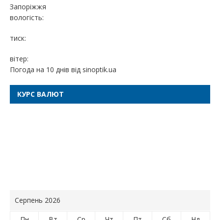
Запоріжжя
вологість:
тиск:
вітер:
Погода на 10 днів від
sinoptik.ua
КУРС ВАЛЮТ
Серпень 2026
Пн
Вт
Ср
Чт
Пт
Сб
Нд