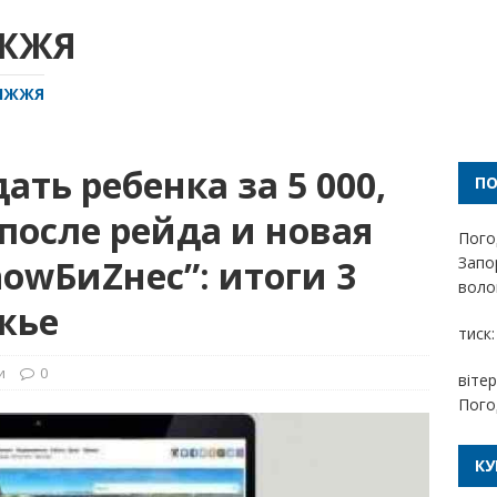
ІЖЖЯ
РІЖЖЯ
ать ребенка за 5 000,
П
 после рейда и новая
Пого
howБиZнес”: итоги 3
Запо
волог
жье
тиск:
и
0
вітер
Пого
КУ