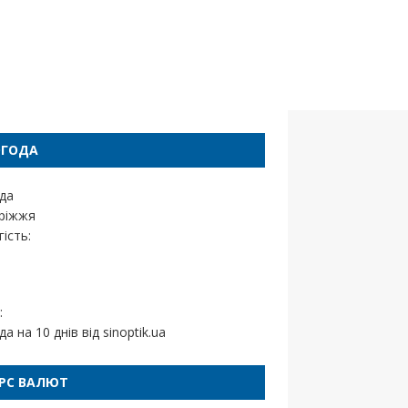
ОГОДА
да
ріжжя
ість:
:
да на 10 днів від
sinoptik.ua
РС ВАЛЮТ