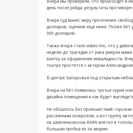
Вчера мы проверили, что происходит в м
день после рейда: результаты противоре
Вчера суд вынес меру пресечения: свобод
долларов, оценили еще ниже. Позже 061 у
000 долларов.
Также вчера стало известно, что у девоч
неделю до трагедии от рака умерла мама
взятку за оформление инвалидности. Вче
театре простятся с актером Александро
В центре Запорожья под открытым небом
Вчера на 061 появилась третья серия но
дизайна помещения и как будет выглядеть
Не обошлось без происшествий: горожан
рассеянным склерозом, а вот группу авто
на Шевченковском BMW влетел в тополь:
большая пробка из-за аварии.