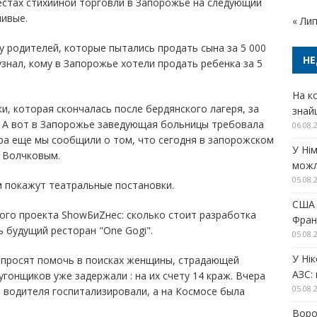
естах стихийной торговли в Запорожье на следующий
чивые.
« Ли
у родителей, которые пытались продать сына за 5 000
НЕ
знал, кому в Запорожье хотели продать ребенка за 5
На ко
ки, которая скончалась после бердянского лагеря, за
знай
. А вот в Запорожье заведующая больницы требовала
06.08.
ра еще мы сообщили о том, что сегодня в запорожском
У Ні
м Волчковым.
можл
05.08.
 покажут театральные постановки.
США 
вого проекта ShowБиZнес: сколько стоит разработка
Фран
 будущий ресторан "One Gogi".
05.08.
У Ні
 просят помочь в поисках женщины, страдающей
АЗС:
угонщиков уже задержали : на их счету 14 краж. Вчера
05.08.
 водителя госпитализировали, а на Космосе была
Воро