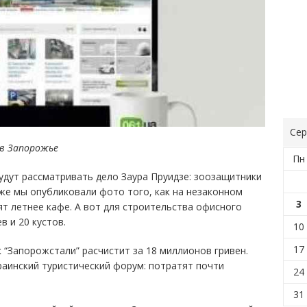
Сер
 в Запорожье
Пн
будут рассматривать дело Заура Пруидзе: зоозащитники
кже мы опубликовали фото того, как на незаконном
3
т летнее кафе. А вот для строительства офисного
в и 20 кустов.
10
17
 “Запорожстали” расчистит за 18 миллионов гривен.
раинский туристический форум: потратят почти
24
31