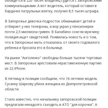
обойдется в 220 тысяч: владелец судится с запорожскими
коммунальщиками. А вот водитель, который оставил в
бардачке патрульных взятку, получил 8,5 тысяч штрафа.
В Запорожье девочка-подросток обманывает детей и
отбирает у них телефоны, а вор украл у пенсионерки
почти 2,5 миллиона гривен. В Балабино сожгли мужчину:
полиция ищет свидетелей. Появилась новость и о том,
что в Запорожье мать отказалась от своего годовалого
ребенка и бросила его в больнице.
На рынке "Анголенко" свободны больше тысячи торговых
мест. В Запорожье арестовали нерастаможенную партию
из 22 iPhone.
В пятницу в полиции сообщили, что 16-летнюю модель
Сусанну Шаркову убила женщина из Днепропетровской
области.
Стало известно, что начальнику запорожской полиции
предлагали ненадолго съездить в АТО "для корочки". А