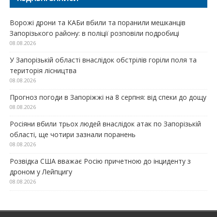
Ворожі дрони та КАБи вбили та поранили мешканців
Запорізького району: в поліції розповіли подробиці
08.08.2026
У Запорізькій області внаслідок обстрілів горіли поля та
територія лісництва
08.08.2026
Прогноз погоди в Запоріжжі на 8 серпня: від спеки до дощу
08.08.2026
Росіяни вбили трьох людей внаслідок атак по Запорізькій
області, ще чотири зазнали поранень
08.08.2026
Розвідка США вважає Росію причетною до інциденту з
дроном у Лейпцигу
08.08.2026