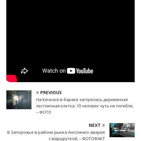
PREVIOUS
На Кичкасе в бараке загорелась деревянная
лестничная клетка: 10 человек чуть не погибли,
– ФОТО
NEXT
В Запорожье в районе рынка Анголенко авария
с маршруткой, – ФОТОФАКТ