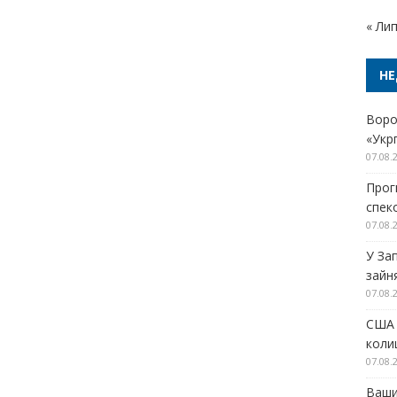
« Ли
НЕ
Воро
«Укр
07.08.
Прог
спек
07.08.
У За
зайн
07.08.
США 
колиш
07.08.
Ваши