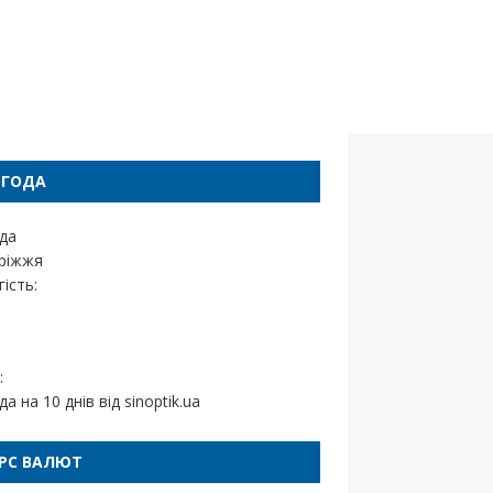
ОГОДА
да
ріжжя
ість:
:
да на 10 днів від
sinoptik.ua
РС ВАЛЮТ