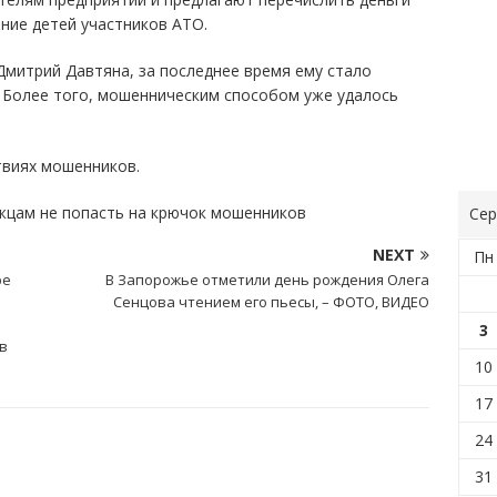
ние детей участников АТО.
Дмитрий Давтяна, за последнее время ему стало
. Более того, мошенническим способом уже удалось
твиях мошенников.
жцам не попасть на крючок мошенников
Сер
NEXT
Пн
ре
В Запорожье отметили день рождения Олега
Сенцова чтением его пьесы, – ФОТО, ВИДЕО
3
 в
10
17
24
31