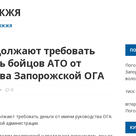
ІЖЖЯ
РІЖЖЯ
олжают требовать
П
ь бойцов АТО от
Пого
ва Запорожской ОГА
Запо
волог
и
0
тиск:
вітер
Пого
лжают требовать деньги от имени руководства ОГА.
ой администрации.
КУ
елям предприятий и предлагают перечислить деньги