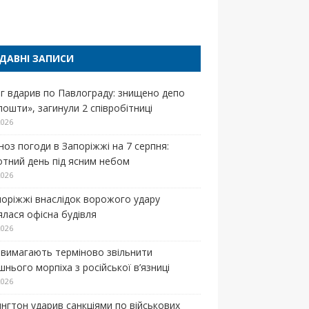
п
ДАВНІ ЗАПИСИ
г вдарив по Павлограду: знищено депо
пошти», загинули 2 співробітниці
2026
ноз погоди в Запоріжжі на 7 серпня:
отний день під ясним небом
2026
поріжжі внаслідок ворожого удару
ялася офісна будівля
2026
вимагають терміново звільнити
нього морпіха з російської в’язниці
2026
нгтон ударив санкціями по військових