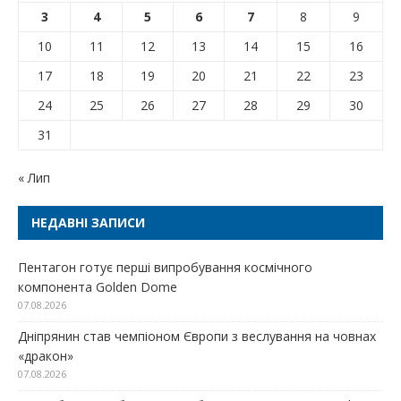
3
4
5
6
7
8
9
10
11
12
13
14
15
16
17
18
19
20
21
22
23
24
25
26
27
28
29
30
31
« Лип
НЕДАВНІ ЗАПИСИ
Пентагон готує перші випробування космічного
компонента Golden Dome
07.08.2026
Дніпрянин став чемпіоном Європи з веслування на човнах
«дракон»
07.08.2026