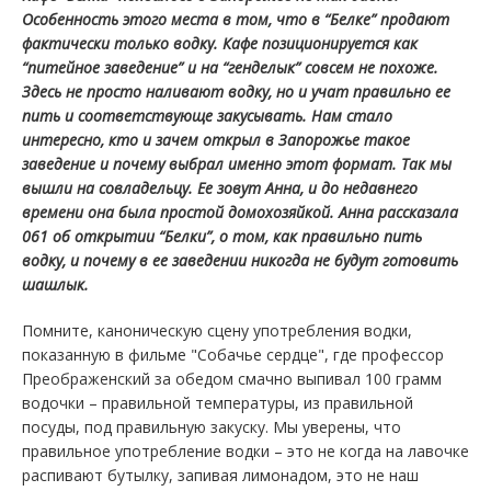
Особенность этого места в том, что в “Белке” продают
фактически только водку. Кафе позиционируется как
“питейное заведение” и на “генделык” совсем не похоже.
Здесь не просто наливают водку, но и учат правильно ее
пить и соответствующе закусывать. Нам стало
интересно, кто и зачем открыл в Запорожье такое
заведение и почему выбрал именно этот формат. Так мы
вышли на совладельцу. Ее зовут Анна, и до недавнего
времени она была простой домохозяйкой. Анна рассказала
061 об открытии “Белки”, о том, как правильно пить
водку, и почему в ее заведении никогда не будут готовить
шашлык.
Помните, каноническую сцену употребления водки,
показанную в фильме "Собачье сердце", где профессор
Преображенский за обедом смачно выпивал 100 грамм
водочки – правильной температуры, из правильной
посуды, под правильную закуску. Мы уверены, что
правильное употребление водки – это не когда на лавочке
распивают бутылку, запивая лимонадом, это не наш