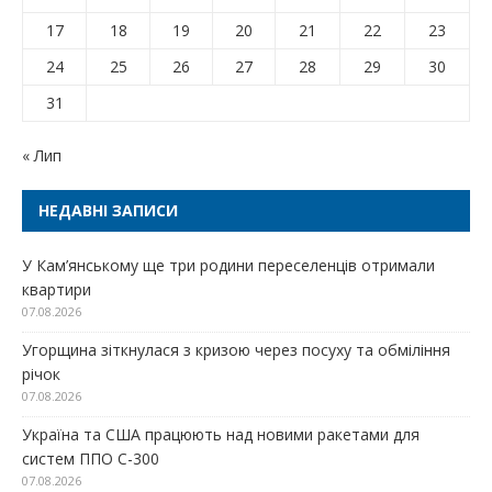
17
18
19
20
21
22
23
24
25
26
27
28
29
30
31
« Лип
НЕДАВНІ ЗАПИСИ
У Кам’янському ще три родини переселенців отримали
квартири
07.08.2026
Угорщина зіткнулася з кризою через посуху та обміління
річок
07.08.2026
Україна та США працюють над новими ракетами для
систем ППО С-300
07.08.2026