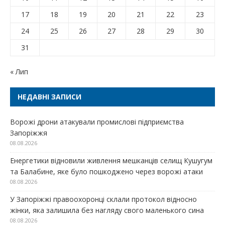
17
18
19
20
21
22
23
24
25
26
27
28
29
30
31
« Лип
НЕДАВНІ ЗАПИСИ
Ворожі дрони атакували промислові підприємства
Запоріжжя
08.08.2026
Енергетики відновили живлення мешканців селищ Кушугум
та Балабине, яке було пошкоджено через ворожі атаки
08.08.2026
У Запоріжжі правоохоронці склали протокол відносно
жінки, яка залишила без нагляду свого маленького сина
08.08.2026