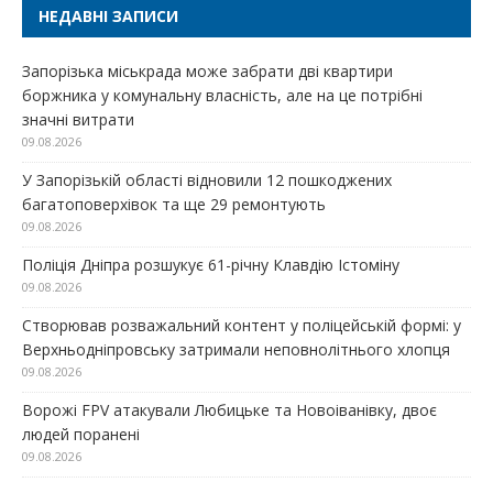
НЕДАВНІ ЗАПИСИ
Запорізька міськрада може забрати дві квартири
боржника у комунальну власність, але на це потрібні
значні витрати
09.08.2026
У Запорізькій області відновили 12 пошкоджених
багатоповерхівок та ще 29 ремонтують
09.08.2026
Поліція Дніпра розшукує 61-річну Клавдію Істоміну
09.08.2026
Створював розважальний контент у поліцейській формі: у
Верхньодніпровську затримали неповнолітнього хлопця
09.08.2026
Ворожі FPV атакували Любицьке та Новоіванівку, двоє
людей поранені
09.08.2026