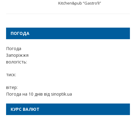
Kitchen&pub “Gastro’li”
ПОГОДА
Погода
Запоріжжя
вологість:
тиск:
вітер:
Погода на 10 днів від
sinoptik.ua
КУРС ВАЛЮТ