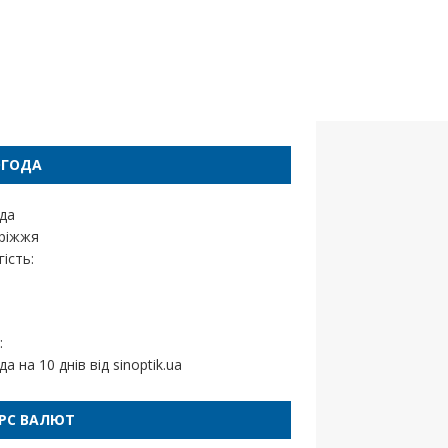
ОГОДА
да
ріжжя
ість:
:
да на 10 днів від
sinoptik.ua
РС ВАЛЮТ