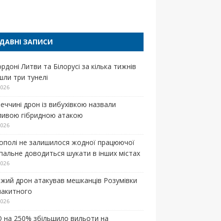
п
ДАВНІ ЗАПИСИ
рдоні Литви та Білорусі за кілька тижнів
шли три тунелі
2026
меччині дрон із вибухівкою назвали
ивою гібридною атакою
2026
кополі не залишилося жодної працюючої
 пальне доводиться шукати в інших містах
2026
жий дрон атакував мешканців Розумівки
лакитного
2026
 на 250% збільшило вильоти на