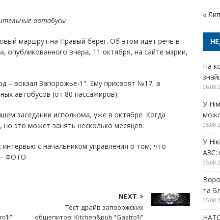
« Ли
тительные автобусы
овый маршрут на Правый берег. Об этом идет речь в
НЕ
, опубликованного вчера, 11 октября, на сайте мэрии,
На ко
знай
д – вокзал Запорожье-1". Ему присвоят №17, а
06.08.
ных автобусов (от 80 пассажиров).
У Ні
шем заседании исполкома, уже в октябре. Когда
можл
, но это может занять несколько месяцев.
05.08.
У Ні
 интервью с начальником управления о том, что
АЗС:
 – ФОТО
05.08.
Воро
та Б
NEXT
05.08.
Тест-драйв запорожских
’li”
общепитов: Kitchen&pub “Gastro’li”
НАТО