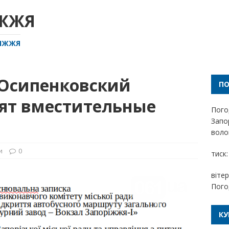
ІЖЖЯ
РІЖЖЯ
 Осипенковский
П
ят вместительные
Пого
Запо
волог
и
0
тиск:
вітер
Пого
КУ