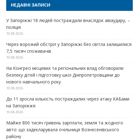
НЕДАВНІ ЗАПИСИ
У Запоріжжі 18 людей постраждали внаслідок авіаудару, –
поліція
10.08.2026
Через ворожий обстріл у Запоріжжі без світла залишилися
7,5 тисяч споживачів
10.08.2026
На Конгресі місцевих та регіональних влад обговорили
безпеку дітей і підготовку шкіл Дніпропетровщини до
нового навчального року
10.08.2026
До 11 зросла кількість постраждалих через атаку КАБами
на Запоріжжя
10.08.2026
Майже 800 тисяч гривень зарплати, земля та жодного
авто: що задекларувала очільниця Вознесенівського
району