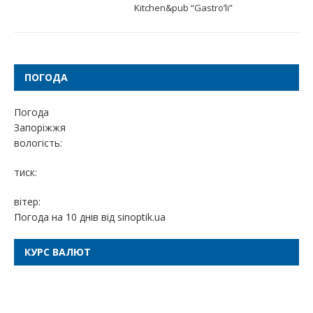
Kitchen&pub “Gastro’li”
ПОГОДА
Погода
Запоріжжя
вологість:
тиск:
вітер:
Погода на 10 днів від
sinoptik.ua
КУРС ВАЛЮТ