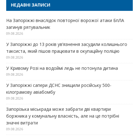
НЕДАВНІ ЗАПИСИ
На Запоріжжі внаслідок повторної ворожої атаки БпЛА
загинув рятувальник
09.08.2026
У Запоріжжі до 13 років ув’язнення засудили колишнього
таксиста, який пішов працювати в окупаційну поліцію
09.08.2026
У Кривому Розі на водоймі ледь не потонула дитина
09.08.2026
У Запоріжжі сапери ДСНС знищили російську 500-
кілограмову авіабомбу
09.08.2026
Запорізька міськрада може забрати дві квартири
боржника у комунальну власність, але на це потрібні
значні витрати
09.08.2026