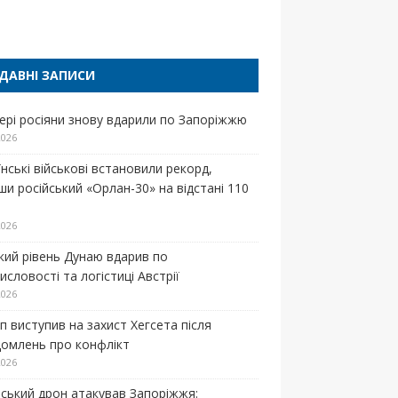
п
ДАВНІ ЗАПИСИ
ері росіяни знову вдарили по Запоріжжю
2026
нські військові встановили рекорд,
ши російський «Орлан-30» на відстані 110
2026
кий рівень Дунаю вдарив по
словості та логістиці Австрії
2026
п виступив на захист Хегсета після
домлень про конфлікт
2026
йський дрон атакував Запоріжжя: