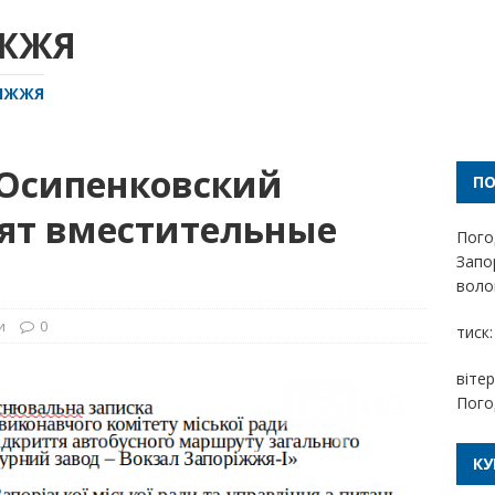
ІЖЖЯ
РІЖЖЯ
 Осипенковский
П
ят вместительные
Пого
Запо
волог
и
0
тиск:
вітер
Пого
КУ