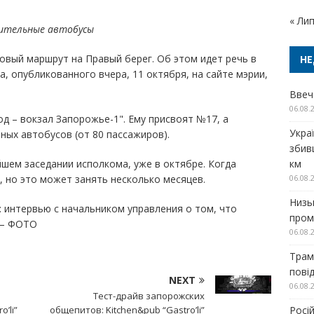
« Ли
тительные автобусы
овый маршрут на Правый берег. Об этом идет речь в
НЕ
, опубликованного вчера, 11 октября, на сайте мэрии,
Ввеч
06.08.
д – вокзал Запорожье-1". Ему присвоят №17, а
Украї
ных автобусов (от 80 пассажиров).
збив
шем заседании исполкома, уже в октябре. Когда
км
, но это может занять несколько месяцев.
06.08.
Низь
 интервью с начальником управления о том, что
проми
 – ФОТО
06.08.
Трам
пові
NEXT
06.08.
Тест-драйв запорожских
’li”
общепитов: Kitchen&pub “Gastro’li”
Росі