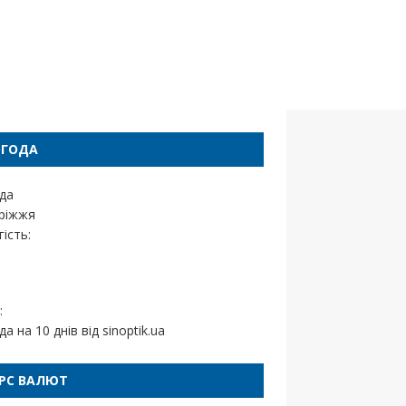
ОГОДА
да
ріжжя
ість:
:
да на 10 днів від
sinoptik.ua
РС ВАЛЮТ