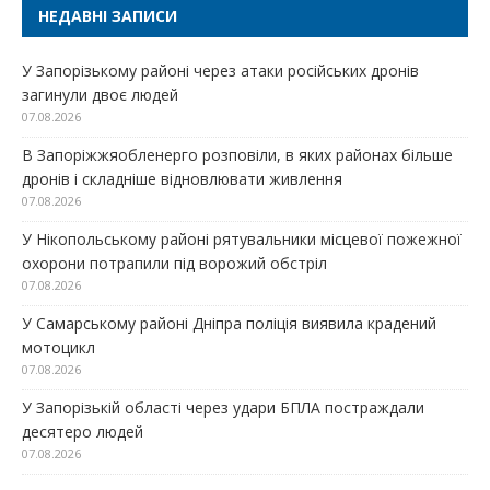
НЕДАВНІ ЗАПИСИ
У Запорізькому районі через атаки російських дронів
загинули двоє людей
07.08.2026
В Запоріжжяобленерго розповіли, в яких районах більше
дронів і складніше відновлювати живлення
07.08.2026
У Нікопольському районі рятувальники місцевої пожежної
охорони потрапили під ворожий обстріл
07.08.2026
У Самарському районі Дніпра поліція виявила крадений
мотоцикл
07.08.2026
У Запорізькій області через удари БПЛА постраждали
десятеро людей
07.08.2026