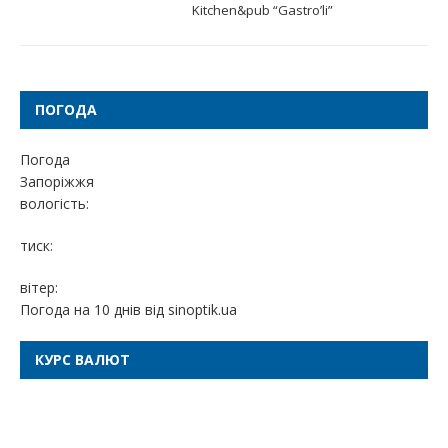
Kitchen&pub “Gastro’li”
ПОГОДА
Погода
Запоріжжя
вологість:
тиск:
вітер:
Погода на 10 днів від
sinoptik.ua
КУРС ВАЛЮТ