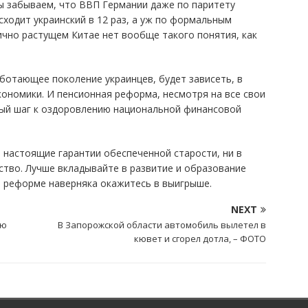
мы забываем, что ВВП Германии даже по паритету
ходит украинский в 12 раз, а уж по формальным
мично растущем Китае нет вообще такого понятия, как
аботающее поколение украинцев, будет зависеть, в
кономики. И пенсионная реформа, несмотря на все свои
ый шаг к оздоровлению национальной финансовой
ь настоящие гарантии обеспеченной старости, ни в
ство. Лучше вкладывайте в развитие и образование
й реформе наверняка окажитесь в выигрыше.
NEXT
ую
В Запорожской области автомобиль вылетел в
кювет и сгорел дотла, – ФОТО