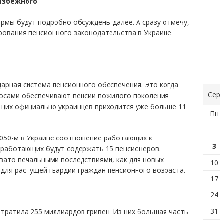
избежного
ормы будут подробно обсуждены далее. А сразу отмечу,
рования пенсионного законодательства в Украине
дарная система пенсионного обеспечения. Это когда
Сер
осами обеспечивают пенсии пожилого поколения
ющих официально украинцев приходится уже больше 11
Пн
2050-м в Украине соотношение работающих к
3
 работающих будут содержать 15 пенсионеров.
вато печальными последствиями, как для новых
10
 для растущей гвардии граждан пенсионного возраста.
17
24
31
отратила 255 миллиардов гривен. Из них большая часть