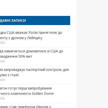
п
ДАВНІ ЗАПИСИ
ідка США вважає Росію причетною до
денту з дроном у Лейпцигу
2026
да намагається домовитися зі США до
овадження 50% мит
2026
нія запроваджує паспортний контроль для
лих з Італії
2026
агон готує перші випробування
ічного компонента Golden Dome
2026
рянин став чемпіоном Європи з