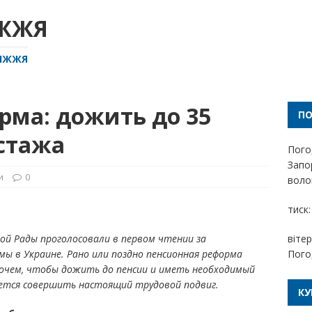
ІЖЖЯ
РІЖЖЯ
рма: дожить до 35
П
 стажа
Пого
Запо
и
0
волог
тиск:
ной Рады проголосовали в первом чтении за
вітер
ы в Украине. Рано или поздно пенсионная реформа
Пого
рочем, чтобы дожить до пенсии и иметь необходимый
тся совершить настоящий трудовой подвиг.
КУ