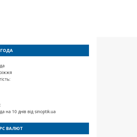
ОГОДА
да
ріжжя
ість:
:
да на 10 днів від
sinoptik.ua
РС ВАЛЮТ