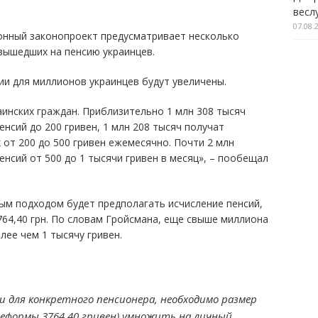
весл
07.08.
онный законопроект предусматривает несколько
вышедших на пенсию украинцев.
сии для миллионов украинцев будут увеличены.
аинских граждан. Приблизительно 1 млн 308 тысяч
нсий до 200 гривен, 1 млн 208 тысяч получат
 от 200 до 500 гривен ежемесячно. Почти 2 млн
нсий от 500 до 1 тысячи гривен в месяц», – пообещал
ым подходом будет предполагать исчисление пенсий,
764,40 грн. По словам Гройсмана, еще свыше миллиона
лее чем 1 тысячу гривен.
 для конкретного пенсионера, необходимо размер
реформы 3764,40 гривен) умножить на личный