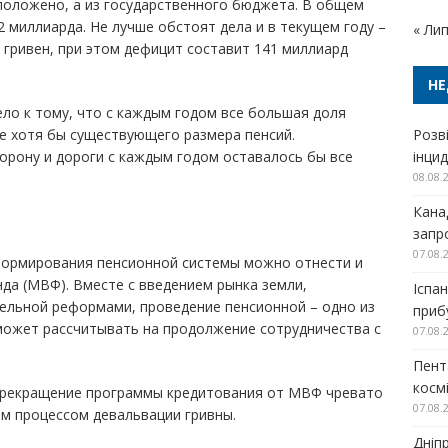
 положено, а из государственного бюджета. В общем
 миллиарда. Не лучше обстоят дела и в текущем году –
« Ли
гривен, при этом дефицит составит 141 миллиард
НЕ
ло к тому, что с каждым годом все большая доля
е хотя бы существующего размера пенсий.
Розв
орону и дороги с каждым годом оставалось бы все
інци
08.08.
Кана
запр
07.08.
формирования пенсионной системы можно отнести и
а (МВФ). Вместе с введением рынка земли,
Іспа
ельной реформами, проведение пенсионной – одно из
прибу
может рассчитывать на продолжение сотрудничества с
07.08.
Пент
косм
прекращение программы кредитования от МВФ чревато
07.08.
м процессом девальвации гривны.
Дніп