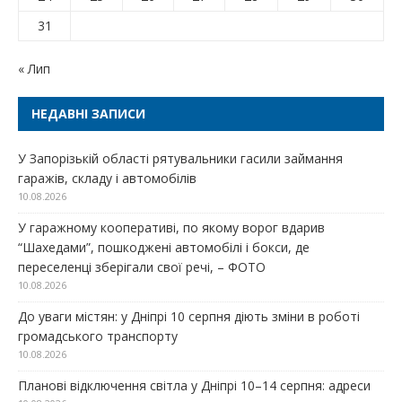
31
« Лип
НЕДАВНІ ЗАПИСИ
У Запорізькій області рятувальники гасили займання
гаражів, складу і автомобілів
10.08.2026
У гаражному кооперативі, по якому ворог вдарив
“Шахедами”, пошкоджені автомобілі і бокси, де
переселенці зберігали свої речі, – ФОТО
10.08.2026
До уваги містян: у Дніпрі 10 серпня діють зміни в роботі
громадського транспорту
10.08.2026
Планові відключення світла у Дніпрі 10–14 серпня: адреси