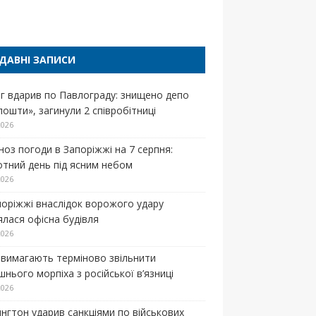
п
ДАВНІ ЗАПИСИ
г вдарив по Павлограду: знищено депо
пошти», загинули 2 співробітниці
2026
ноз погоди в Запоріжжі на 7 серпня:
отний день під ясним небом
2026
поріжжі внаслідок ворожого удару
ялася офісна будівля
2026
вимагають терміново звільнити
нього морпіха з російської в’язниці
2026
нгтон ударив санкціями по військових