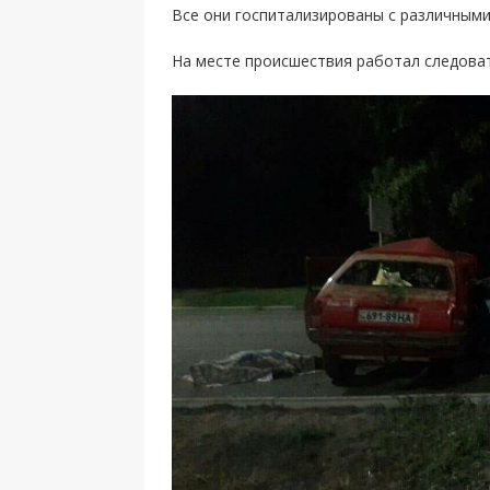
Все они госпитализированы с различными
На месте происшествия работал следоват