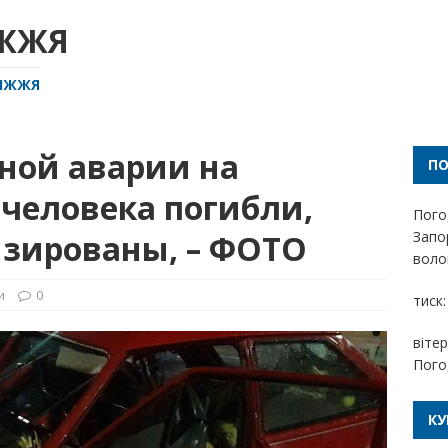
ІЖЖЯ
РІЖЖЯ
ной аварии на
П
 человека погибли,
Пого
изированы, – ФОТО
Запо
волог
и
0
тиск:
вітер
Пого
КУ