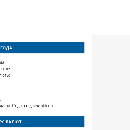
ОГОДА
да
ріжжя
ість:
:
да на 10 днів від
sinoptik.ua
РС ВАЛЮТ