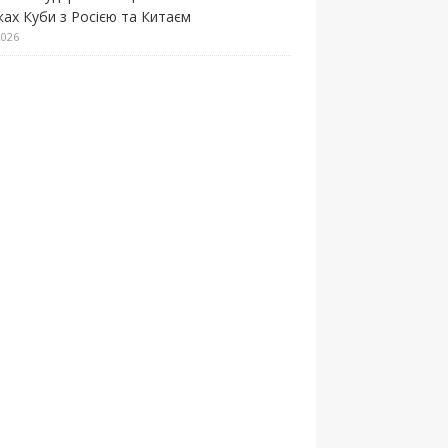
зках Куби з Росією та Китаєм
2026