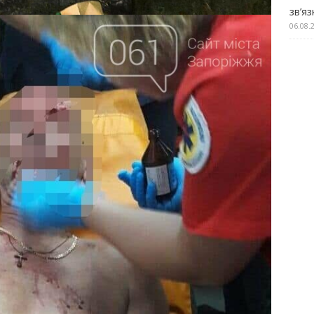
зв’я
06.08.