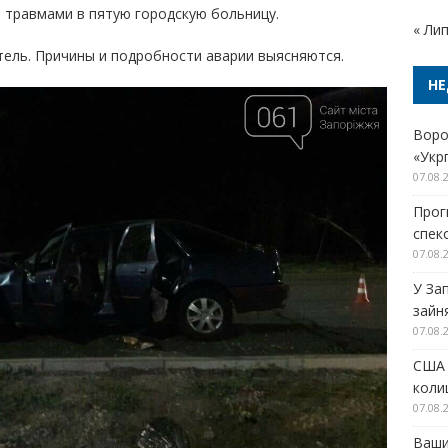
 травмами в пятую городскую больницу.
« Ли
ель. Причины и подробности аварии выясняются.
НЕ
Воро
«Укр
07.08.
Прог
спек
07.08.
У За
зайн
07.08.
США 
колиш
07.08.
Ваши