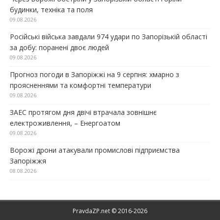
будинки, техніка та поля
09.08.2026
Російські війська завдали 974 удари по Запорізькій області
за добу: поранені двоє людей
09.08.2026
Прогноз погоди в Запоріжжі на 9 серпня: хмарно з
проясненнями та комфортні температури
09.08.2026
ЗАЕС протягом дня двічі втрачала зовнішнє
електроживлення, – Енергоатом
09.08.2026
Ворожі дрони атакували промислові підприємства
Запоріжжя
08.08.2026
PravdaZP.net © 2016-2026