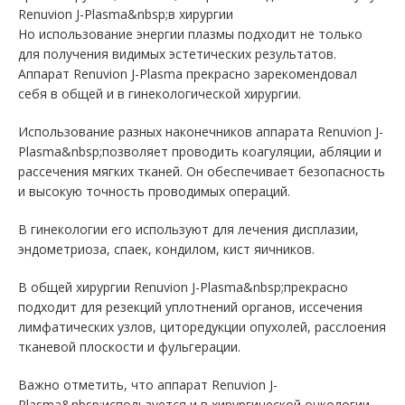
Renuvion J-Plasma&nbsp;в хирургии
Но использование энергии плазмы подходит не только
для получения видимых эстетических результатов.
Аппарат Renuvion J-Plasma прекрасно зарекомендовал
себя в общей и в гинекологической хирургии.
Использование разных наконечников аппарата Renuvion J-
Plasma&nbsp;позволяет проводить коагуляции, абляции и
рассечения мягких тканей. Он обеспечивает безопасность
и высокую точность проводимых операций.
В гинекологии его используют для лечения дисплазии,
эндометриоза, спаек, кондилом, кист яичников.
В общей хирургии Renuvion J-Plasma&nbsp;прекрасно
подходит для резекций уплотнений органов, иссечения
лимфатических узлов, циторедукции опухолей, расслоения
тканевой плоскости и фульгерации.
Важно отметить, что аппарат Renuvion J-
Plasma&nbsp;используется и в хирургической онкологии.