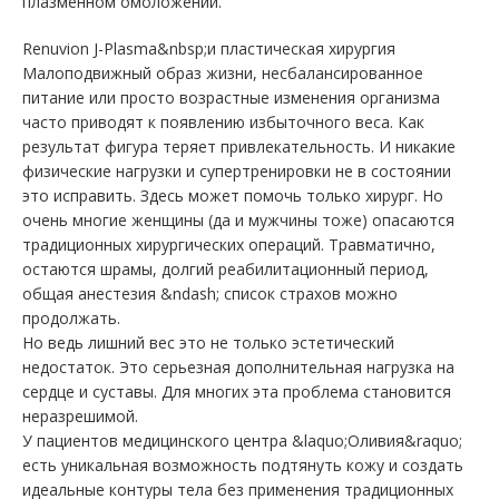
плазменном омоложении.
Renuvion J-Plasma&nbsp;и пластическая хирургия
Малоподвижный образ жизни, несбалансированное
питание или просто возрастные изменения организма
часто приводят к появлению избыточного веса. Как
результат фигура теряет привлекательность. И никакие
физические нагрузки и супертренировки не в состоянии
это исправить. Здесь может помочь только хирург. Но
очень многие женщины (да и мужчины тоже) опасаются
традиционных хирургических операций. Травматично,
остаются шрамы, долгий реабилитационный период,
общая анестезия &ndash; список страхов можно
продолжать.
Но ведь лишний вес это не только эстетический
недостаток. Это серьезная дополнительная нагрузка на
сердце и суставы. Для многих эта проблема становится
неразрешимой.
У пациентов медицинского центра &laquo;Оливия&raquo;
есть уникальная возможность подтянуть кожу и создать
идеальные контуры тела без применения традиционных