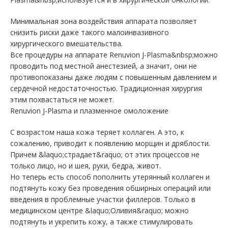
Минимальная зона воздействия аппарата позволяет
снизить риски даже такого малоинвазивного
хирургического вмешательства.
Все процедуры на аппарате Renuvion J-Plasma&nbsp;можно
проводить под местной анестезией, а значит, они не
противопоказаны даже людям с повышенным давлением и
сердечной недостаточностью. Традиционная хирургия
этим похвастаться не может.
Renuvion J-Plasma и плазменное омоложение
С возрастом наша кожа теряет коллаген. А это, к
сожалению, приводит к появлению морщин и дряблости.
Причем &laquo;страдает&raquo; от этих процессов не
только лицо, но и шея, руки, бедра, живот.
Но теперь есть способ пополнить утерянный коллаген и
подтянуть кожу без проведения обширных операций или
введения в проблемные участки филлеров. Только в
медицинском центре &laquo;Оливия&raquo; можно
подтянуть и укрепить кожу, а также стимулировать