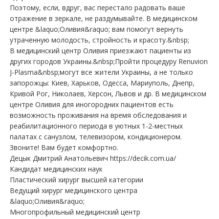
Поэтому, если, вдруг, вас перестало радовать ваше
отражение в зеркале, не раздумывайте. В медицинском
центре &laquo;Оливия&raquo; вам помогут вернуть
утраченную молодость, стройность и красоту.&nbsp;
В медицинский центр Оливия приезжают пациенты из
других городов Украины.&nbsp;Пройти процедуру Renuvion
J-Plasma&nbsp;могут все жители Украины, а не только
запорожцы: Киев, Харьков, Одесса, Мариуполь, Днепр,
Кривой Рог, Николаев, Херсон, Львов и др. В медицинском
центре Оливия для иногородних пациентов есть
возможность проживания на время обследования и
реабилитационного периода в уютных 1-2-местных
палатах с санузлом, телевизором, кондиционером.
Звоните! Вам будет комфортно.
Децык Дмитрий Анатольевич https://decik.com.ua/
Кандидат медицинских наук
Пластический хирург высшей категории
Ведущий хирург медицинского центра
&laquo;Оливия&raquo;
Многопрофильный медицинский центр