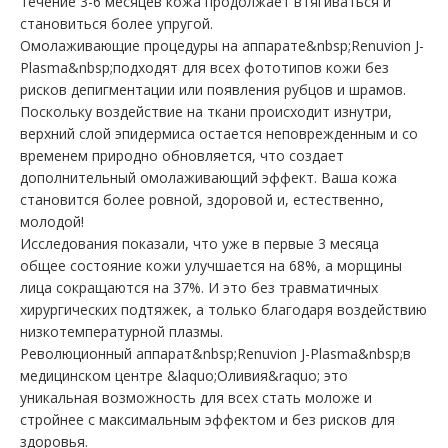
течение 3-6 месяцев кожа продолжает втягиваться и
становиться более упругой.
Омолаживающие процедуры на аппарате&nbsp;Renuvion J-
Plasma&nbsp;подходят для всех фототипов кожи без
рисков депигментации или появления рубцов и шрамов.
Поскольку воздействие на ткани происходит изнутри,
верхний слой эпидермиса остается неповрежденным и со
временем природно обновляется, что создает
дополнительный омолаживающий эффект. Ваша кожа
становится более ровной, здоровой и, естественно,
молодой!
Исследования показали, что уже в первые 3 месяца
общее состояние кожи улучшается на 68%, а морщины
лица сокращаются на 37%. И это без травматичных
хирургических подтяжек, а только благодаря воздействию
низкотемпературной плазмы.
Революционный аппарат&nbsp;Renuvion J-Plasma&nbsp;в
медицинском центре &laquo;Оливия&raquo; это
уникальная возможность для всех стать моложе и
стройнее с максимальным эффектом и без рисков для
здоровья.