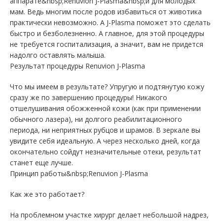
аппарате&nbsp;Renuvion J-Plasma&nbsp;и для молодых
мам. Ведь многим после родов избавиться от животика
практически невозможно. А J-Plasma поможет это сделать
быстро и безболезненно. А главное, для этой процедуры
не требуется госпитализация, а значит, вам не придется
надолго оставлять малыша.
Результат процедуры Renuvion J-Plasma
Что мы имеем в результате? Упругую и подтянутую кожу
сразу же по завершению процедуры! Никакого
отшелушивания обожженной кожи (как при применении
обычного лазера), ни долгого реабилитационного
периода, ни неприятных рубцов и шрамов. В зеркале вы
увидите себя идеальную. А через несколько дней, когда
окончательно сойдут незначительные отеки, результат
станет еще лучше.
Принцип работы&nbsp;Renuvion J-Plasma
Как же это работает?
На проблемном участке хирург делает небольшой надрез,