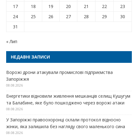
17
18
19
20
21
22
23
24
25
26
27
28
29
30
31
« Лип
НЕДАВНІ ЗАПИСИ
Ворожі дрони атакували промислові підприємства
Запоріжжя
08.08.2026
Енергетики відновили живлення мешканців селищ Кушугум
та Балабине, яке було пошкоджено через ворожі атаки
08.08.2026
У Запоріжжі правоохоронці склали протокол відносно
жінки, яка залишила без нагляду свого маленького сина
08.08.2026