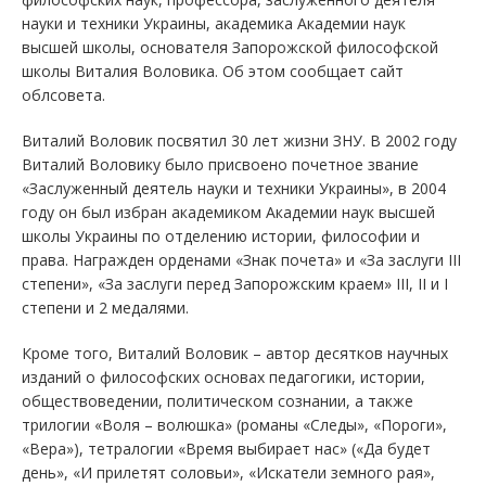
науки и техники Украины, академика Академии наук
высшей школы, основателя Запорожской философской
школы Виталия Воловика. Об этом сообщает сайт
облсовета.
Виталий Воловик посвятил 30 лет жизни ЗНУ. В 2002 году
Виталий Воловику было присвоено почетное звание
«Заслуженный деятель науки и техники Украины», в 2004
году он был избран академиком Академии наук высшей
школы Украины по отделению истории, философии и
права. Награжден орденами «Знак почета» и «За заслуги III
степени», «За заслуги перед Запорожским краем» III, II и I
степени и 2 медалями.
Кроме того, Виталий Воловик – автор десятков научных
изданий о философских основах педагогики, истории,
обществоведении, политическом сознании, а также
трилогии «Воля – волюшка» (романы «Следы», «Пороги»,
«Вера»), тетралогии «Время выбирает нас» («Да будет
день», «И прилетят соловьи», «Искатели земного рая»,