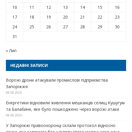
10
11
12
13
14
15
16
17
18
19
20
21
22
23
24
25
26
27
28
29
30
31
« Лип
НЕДАВНІ ЗАПИСИ
Ворожі дрони атакували промислові підприємства
Запоріжжя
08.08.2026
Енергетики відновили живлення мешканців селищ Кушугум
та Балабине, яке було пошкоджено через ворожі атаки
08.08.2026
У Запоріжжі правоохоронці склали протокол відносно
жінки, яка залишила без нагляду свого маленького сина