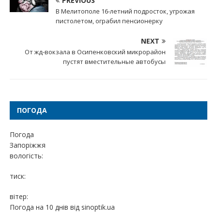
PREVIOUS
В Мелитополе 16-летний подросток, угрожая
пистолетом, ограбил пенсионерку
NEXT
От жд-вокзала в Осипенковский микрорайон
пустят вместительные автобусы
ПОГОДА
Погода
Запоріжжя
вологість:
тиск:
вітер:
Погода на 10 днів від
sinoptik.ua