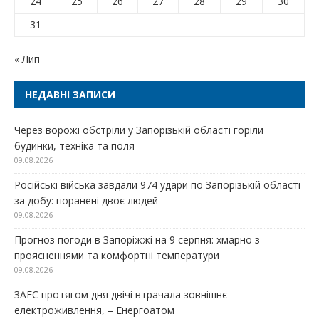
24
25
26
27
28
29
30
31
« Лип
НЕДАВНІ ЗАПИСИ
Через ворожі обстріли у Запорізькій області горіли
будинки, техніка та поля
09.08.2026
Російські війська завдали 974 удари по Запорізькій області
за добу: поранені двоє людей
09.08.2026
Прогноз погоди в Запоріжжі на 9 серпня: хмарно з
проясненнями та комфортні температури
09.08.2026
ЗАЕС протягом дня двічі втрачала зовнішнє
електроживлення, – Енергоатом