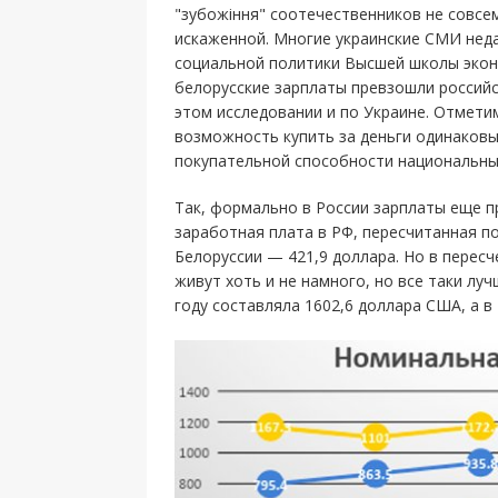
"зубожіння" соотечественников не совсем
искаженной. Многие украинские СМИ нед
социальной политики Высшей школы экон
белорусские зарплаты превзошли российс
этом исследовании и по Украине. Отмети
возможность купить за деньги одинаковы
покупательной способности национальны
Так, формально в России зарплаты еще пр
заработная плата в РФ, пересчитанная по
Белоруссии — 421,9 доллара. Но в пересч
живут хоть и не намного, но все таки лу
году составляла 1602,6 доллара США, а в