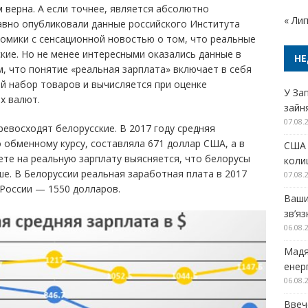
 верна. А если точнее, является абсолютно
« Ли
авно опубликовали данные российского Института
омики с сенсационной новостью о том, что реальные
кие. Но не менее интересными оказались данные в
НЕ
м, что понятие «реальная зарплата» включает в себя
й набор товаров и вычисляется при оценке
У За
х валют.
зайн
07.08.
евосходят белорусские. В 2017 году средняя
 обменному курсу, составляла 671 доллар США, а в
США 
ете на реальную зарплату выясняется, что белорусы
колиш
чше. В Белоруссии реальная заработная плата в 2017
07.08.
 России — 1550 долларов.
Ваши
зв’я
06.08.
Мадя
енер
06.08.
Ввеч