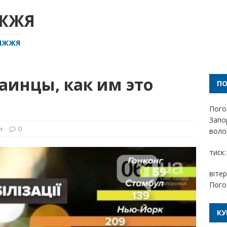
ІЖЖЯ
РІЖЖЯ
аинцы, как им это
П
Пого
Запо
и
0
волог
тиск:
вітер
Пого
КУ