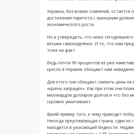
Украина, без всяких сомнений, остается 
достижения паритета с нынешним уровнем
экономического роста.
Но и утверждать, что ниже сегодняшнего
весьма самонадеянно. И то, что нам пре
тоже на факт.
Ведь почти 90 процентов из уже наметив
кресло в Украине обещают нам невиданно
Для этого они обещают снизить цены на 
«країна запрацює». Как при этом они пл
миллиардов долларов долгов и что без 
скромно умалчивают.
Яркий пример того, к чему приводит побе
Некогда преуспевающая страна, один из 
находится в ужасающей бедности. Недав
минимальная зарплату с 1,85 долларов а