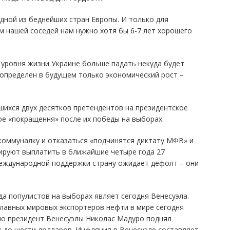
одной из беднейших стран Европы. И только для
 нашей соседей нам нужно хотя бы 6-7 лет хорошего
 уровня жизни Украине больше падать некуда будет
допределен в будущем только экономический рост –
шихся двух десятков претендентов на президентское
е «покращення» после их победы на выборах.
коммуналку и отказаться «подчинятся диктату МФВ» и
анируют выплатить в ближайшие четыре года 27
международной поддержки страну ожидает дефолт – они
да популистов на выборах являет сегодня Венесуэла.
главных мировых экспортеров нефти в мире сегодня
но президент Венесуэлы Николас Мадуро поднял
ж до шести долларов. Инфляция в Венесуэле составляет