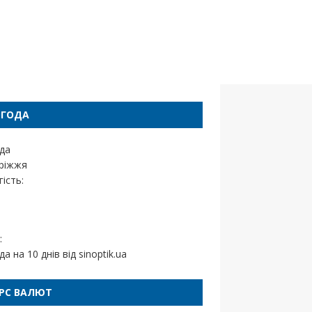
ОГОДА
да
ріжжя
ість:
:
да на 10 днів від
sinoptik.ua
РС ВАЛЮТ