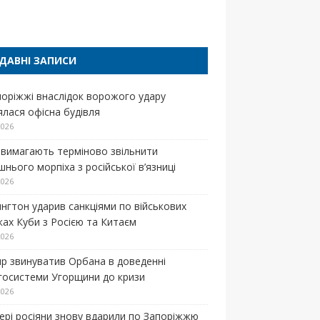
п
ДАВНІ ЗАПИСИ
поріжжі внаслідок ворожого удару
ялася офісна будівля
2026
вимагають терміново звільнити
нього морпіха з російської в’язниці
2026
нгтон ударив санкціями по військових
зках Куби з Росією та Китаєм
2026
р звинуватив Орбана в доведенні
госистеми Угорщини до кризи
2026
ері росіяни знову вдарили по Запоріжжю