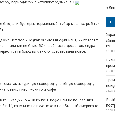
о всему, периодчески выступают музыканты
« Ли
НЕ
вые блюда, и бургеры, нормальный выбор мясных, рыбных
ль.
Украї
юд уже нет вообще (как объяснил официант, их готовят
збив
акже в наличии не было бОльшей части десертов, сидра
км
мерно треть блюд из меню отсутствовала вовсе.
06.08.
Низь
проми
06.08.
Трам
и томатами, куриную сковородку, рыбную сковородку,
пові
ка, стейк, пиво, мохито и кофе.
06.08.
Росі
8 грн, капучино – 30 гривен. Кофе нам не понравился,
пост
е 3 в 1", капучино на вкус похож на обычный американо
06.08.