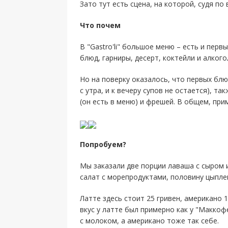
Зато тут есть сцена, на которой, судя п
Что почем
В "Gastro'li" большое меню – есть и пер
блюд, гарниры, десерт, коктейли и алкого
Но на поверку оказалось, что первых бл
с утра, и к вечеру супов не остается), т
(он есть в меню) и фрешей. В общем, при
Попробуем?
Мы заказали две порции лаваша с сыром 
салат с морепродуктами, половину цыплен
Латте здесь стоит 25 гривен, американо 1
вкус у латте был примерно как у "Маккоф
с молоком, а американо тоже так себе.