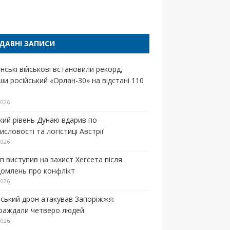
п
ДАВНІ ЗАПИСИ
нські військові встановили рекорд,
ши російський «Орлан-30» на відстані 110
2026
кий рівень Дунаю вдарив по
словості та логістиці Австрії
2026
п виступив на захист Хегсета після
домлень про конфлікт
2026
йський дрон атакував Запоріжжя:
раждали четверо людей
2026