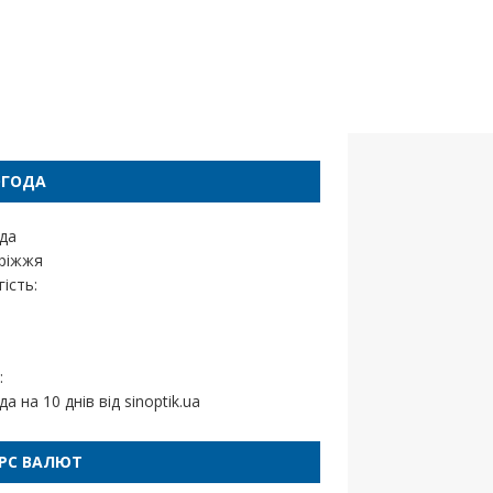
ОГОДА
да
ріжжя
ість:
:
да на 10 днів від
sinoptik.ua
РС ВАЛЮТ