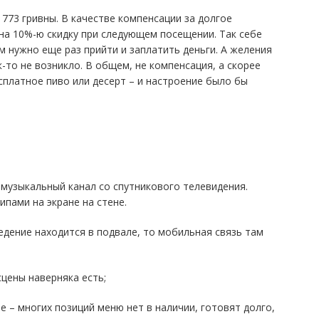
 773 гривны. В качестве компенсации за долгое
на 10%-ю скидку при следующем посещении. Так себе
м нужно еще раз прийти и заплатить деньги. А желения
к-то не возникло. В общем, не компенсация, а скорее
сплатное пиво или десерт – и настроение было бы
!) музыкальный канал со спутникового телевидения.
пами на экране на стене.
аведение находится в подвале, то мобильная связь там
сцены наверняка есть;
е – многих позиций меню нет в наличии, готовят долго,