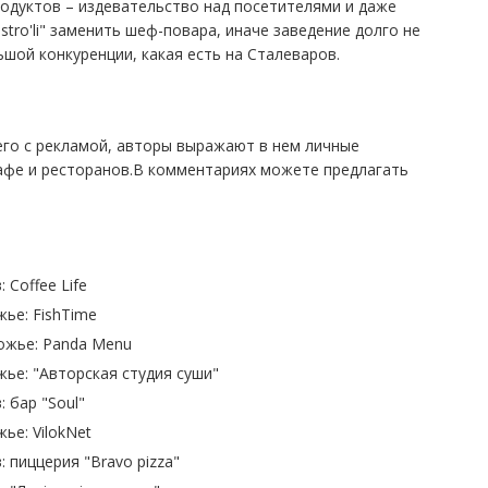
родуктов – издевательство над посетителями и даже
stro'li" заменить шеф-повара, иначе заведение долго не
шой конкуренции, какая есть на Сталеваров.
его с рекламой, авторы выражают в нем личные
фе и ресторанов.В комментариях можете предлагать
Coffee Life
жье: FishTime
ожье: Panda Menu
жье: "Авторская студия суши"
 бар "Soul"
ье: VilokNet
 пиццерия "Bravo pizza"