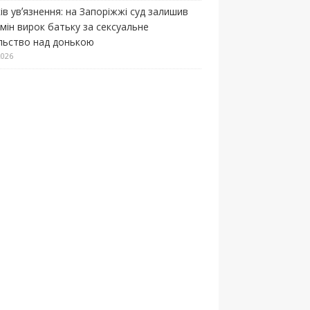
ів увʼязнення: на Запоріжжі суд залишив
змін вирок батьку за сексуальне
льство над донькою
2026