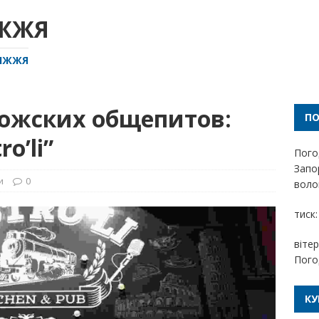
ІЖЖЯ
РІЖЖЯ
рожских общепитов:
П
o’li”
Пого
Запо
и
0
волог
тиск:
вітер
Пого
КУ