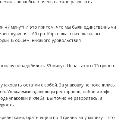
инесли, лаваш было очень сложно разрезать
ли 47 минут! И это притом, что мы были единственными
вен, куриная – 60 грн. Картошка в них оказалась
одки. В общем, никакого удовольствия.
повару понадобилось 35 минут. Цена такого 75 гривен.
упаковать остатки с собой. За упаковку не поленились
тон. Уважаемые вдалельцы ресторанов, пабов и кафе,
оде упаковки и хлеба. Вы точно не разоритесь, а
дрость.
 креветками, брать еще и по 4 гривны за упаковку – это