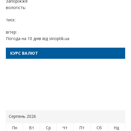
Запоріжжя
вологість:
тиск:
вітер:
Погода на 10 днів від
sinoptik.ua
КУРС ВАЛЮТ
Серпень 2026
Пн
Вт
Ср
Чт
Пт
Сб
Нд