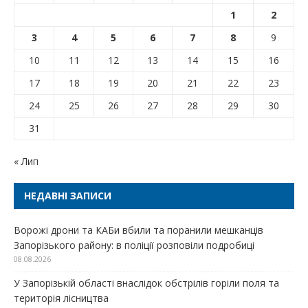
1
2
3
4
5
6
7
8
9
10
11
12
13
14
15
16
17
18
19
20
21
22
23
24
25
26
27
28
29
30
31
« Лип
НЕДАВНІ ЗАПИСИ
Ворожі дрони та КАБи вбили та поранили мешканців
Запорізького району: в поліції розповіли подробиці
08.08.2026
У Запорізькій області внаслідок обстрілів горіли поля та
територія лісництва