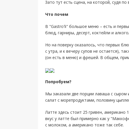
Зато тут есть сцена, на которой, судя п
Что почем
В "Gastro'li" большое меню – есть и пер
блюд, гарниры, десерт, коктейли и алкого
Но на поверку оказалось, что первых бл
с утра, и к вечеру супов не остается), т
(он есть в меню) и фрешей. В общем, при
Попробуем?
Мы заказали две порции лаваша с сыром 
салат с морепродуктами, половину цыплен
Латте здесь стоит 25 гривен, американо 1
вкус у латте был примерно как у "Маккоф
с молоком, а американо тоже так себе.