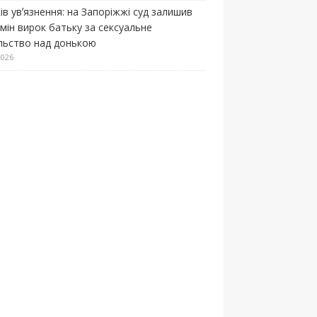
ів увʼязнення: на Запоріжжі суд залишив
змін вирок батьку за сексуальне
льство над донькою
2026