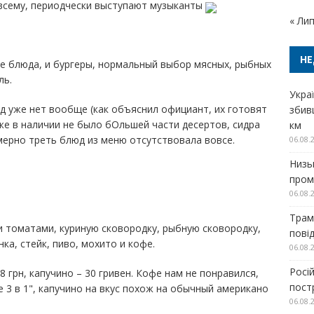
о всему, периодчески выступают музыканты
« Ли
НЕ
вые блюда, и бургеры, нормальный выбор мясных, рыбных
ль.
Украї
юд уже нет вообще (как объяснил официант, их готовят
збив
акже в наличии не было бОльшей части десертов, сидра
км
мерно треть блюд из меню отсутствовала вовсе.
06.08.
Низь
проми
06.08.
Трам
и томатами, куриную сковородку, рыбную сковородку,
пові
ка, стейк, пиво, мохито и кофе.
06.08.
Росі
8 грн, капучино – 30 гривен. Кофе нам не понравился,
пост
е 3 в 1", капучино на вкус похож на обычный американо
06.08.