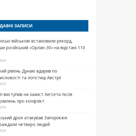
п
ДАВНІ ЗАПИСИ
нські військові встановили рекорд,
ши російський «Орлан-30» на відстані 110
2026
кий рівень Дунаю вдарив по
словості та логістиці Австрії
2026
п виступив на захист Хегсета після
домлень про конфлікт
2026
йський дрон атакував Запоріжжя:
раждали четверо людей
2026