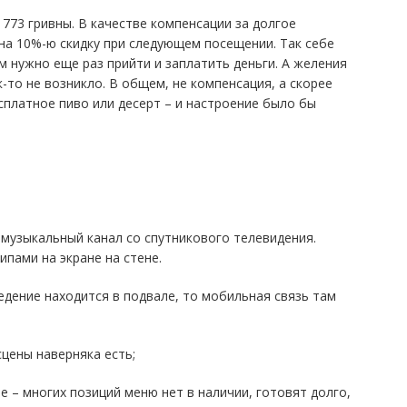
 773 гривны. В качестве компенсации за долгое
на 10%-ю скидку при следующем посещении. Так себе
м нужно еще раз прийти и заплатить деньги. А желения
к-то не возникло. В общем, не компенсация, а скорее
сплатное пиво или десерт – и настроение было бы
!) музыкальный канал со спутникового телевидения.
пами на экране на стене.
аведение находится в подвале, то мобильная связь там
сцены наверняка есть;
е – многих позиций меню нет в наличии, готовят долго,