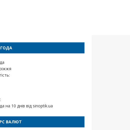
ОГОДА
да
ріжжя
ість:
:
да на 10 днів від
sinoptik.ua
РС ВАЛЮТ