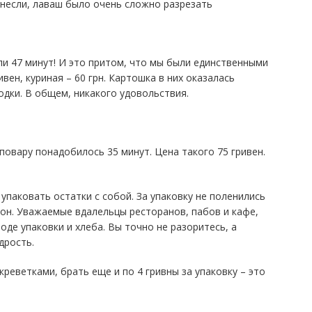
инесли, лаваш было очень сложно разрезать
ли 47 минут! И это притом, что мы были единственными
вен, куриная – 60 грн. Картошка в них оказалась
одки. В общем, никакого удовольствия.
повару понадобилось 35 минут. Цена такого 75 гривен.
упаковать остатки с собой. За упаковку не поленились
тон. Уважаемые вдалельцы ресторанов, пабов и кафе,
оде упаковки и хлеба. Вы точно не разоритесь, а
дрость.
 креветками, брать еще и по 4 гривны за упаковку – это