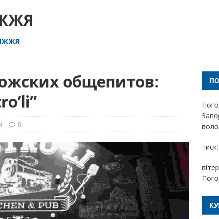
ІЖЖЯ
РІЖЖЯ
рожских общепитов:
П
o’li”
Пого
Запо
и
0
волог
тиск:
вітер
Пого
КУ