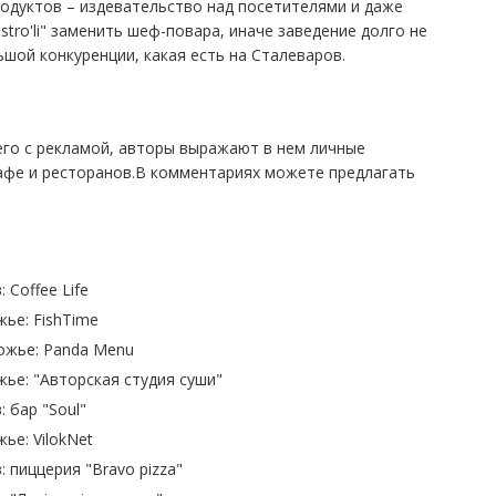
родуктов – издевательство над посетителями и даже
stro'li" заменить шеф-повара, иначе заведение долго не
шой конкуренции, какая есть на Сталеваров.
его с рекламой, авторы выражают в нем личные
фе и ресторанов.В комментариях можете предлагать
Coffee Life
жье: FishTime
ожье: Panda Menu
жье: "Авторская студия суши"
 бар "Soul"
ье: VilokNet
 пиццерия "Bravo pizza"