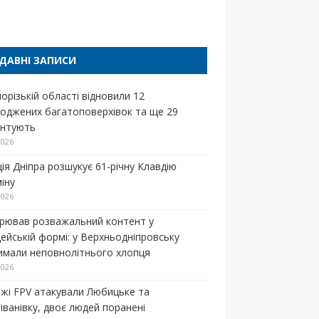
п
ДАВНІ ЗАПИСИ
орізькій області відновили 12
оджених багатоповерхівок та ще 29
нтують
2026
ція Дніпра розшукує 61-річну Клавдію
іну
2026
рював розважальний контент у
цейській формі: у Верхньодніпровську
имали неповнолітнього хлопця
2026
жі FPV атакували Любицьке та
іванівку, двоє людей поранені