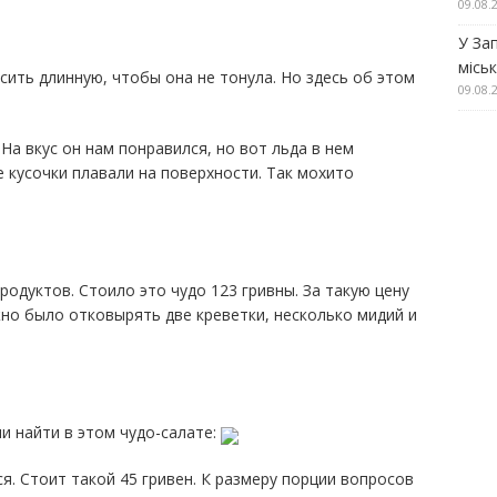
09.08.
У За
місь
сить длинную, чтобы она не тонула. Но здесь об этом
09.08.
На вкус он нам понравился, но вот льда в нем
 кусочки плавали на поверхности. Так мохито
родуктов. Стоило это чудо 123 гривны. За такую цену
жно было отковырять две креветки, несколько мидий и
и найти в этом чудо-салате:
. Стоит такой 45 гривен. К размеру порции вопросов