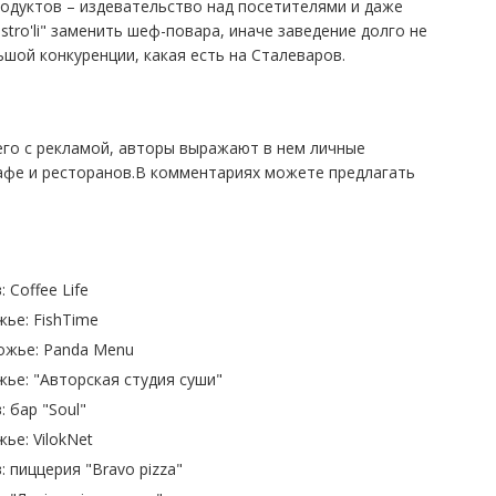
родуктов – издевательство над посетителями и даже
stro'li" заменить шеф-повара, иначе заведение долго не
шой конкуренции, какая есть на Сталеваров.
его с рекламой, авторы выражают в нем личные
фе и ресторанов.В комментариях можете предлагать
Coffee Life
жье: FishTime
ожье: Panda Menu
жье: "Авторская студия суши"
 бар "Soul"
ье: VilokNet
 пиццерия "Bravo pizza"