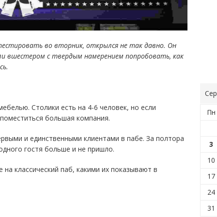
 тестировать во вторник, открылся не так давно. Он
шли вшестером с твердым намерением попробовать, как
сь.
Сер
мебелью. Столики есть на 4-6 человек, но если
Пн
 поместиться большая компания.
рвыми и единственными клиентами в пабе. За полтора
3
 одного гостя больше и не пришло.
10
 на классический паб, какими их показывают в
17
24
31