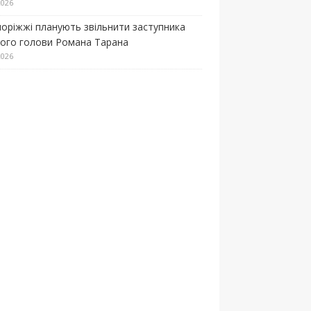
2026
поріжжі планують звільнити заступника
кого голови Романа Тарана
2026