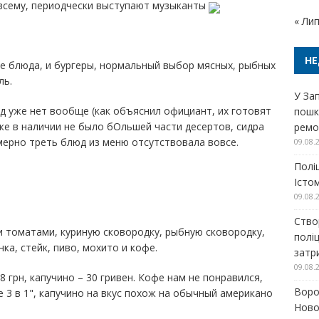
о всему, периодчески выступают музыканты
« Ли
НЕ
вые блюда, и бургеры, нормальный выбор мясных, рыбных
ль.
У Зап
юд уже нет вообще (как объяснил официант, их готовят
пошк
акже в наличии не было бОльшей части десертов, сидра
ремо
мерно треть блюд из меню отсутствовала вовсе.
09.08.
Полі
Істом
09.08.
Ство
и томатами, куриную сковородку, рыбную сковородку,
полі
ка, стейк, пиво, мохито и кофе.
затр
09.08.
8 грн, капучино – 30 гривен. Кофе нам не понравился,
Воро
е 3 в 1", капучино на вкус похож на обычный американо
Ново