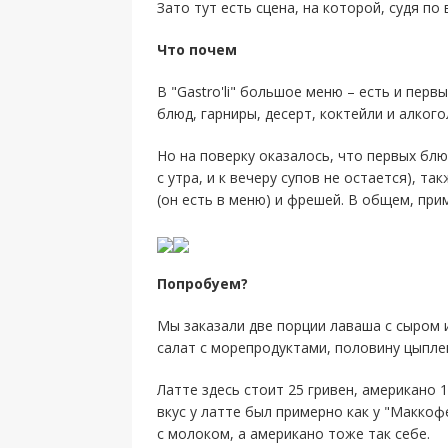
Зато тут есть сцена, на которой, судя п
Что почем
В "Gastro'li" большое меню – есть и пер
блюд, гарниры, десерт, коктейли и алкого
Но на поверку оказалось, что первых бл
с утра, и к вечеру супов не остается), т
(он есть в меню) и фрешей. В общем, при
Попробуем?
Мы заказали две порции лаваша с сыром 
салат с морепродуктами, половину цыплен
Латте здесь стоит 25 гривен, американо 1
вкус у латте был примерно как у "Маккоф
с молоком, а американо тоже так себе.