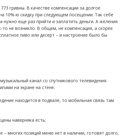
 773 гривны. В качестве компенсации за долгое
на 10%-ю скидку при следующем посещении. Так себе
м нужно еще раз прийти и заплатить деньги. А желения
к-то не возникло. В общем, не компенсация, а скорее
сплатное пиво или десерт – и настроение было бы
!) музыкальный канал со спутникового телевидения.
пами на экране на стене.
аведение находится в подвале, то мобильная связь там
сцены наверняка есть;
е – многих позиций меню нет в наличии, готовят долго,