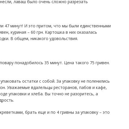
инесли, лаваш было очень сложно разрезать
ли 47 минут! И это притом, что мы были единственными
вен, куриная – 60 грн. Картошка в них оказалась
одки. В общем, никакого удовольствия.
повару понадобилось 35 минут. Цена такого 75 гривен.
упаковать остатки с собой. За упаковку не поленились
тон. Уважаемые вдалельцы ресторанов, пабов и кафе,
оде упаковки и хлеба. Вы точно не разоритесь, а
дрость.
 креветками, брать еще и по 4 гривны за упаковку – это