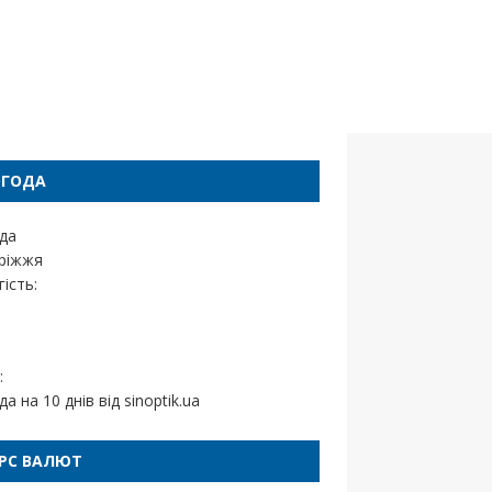
ОГОДА
да
ріжжя
ість:
:
да на 10 днів від
sinoptik.ua
РС ВАЛЮТ