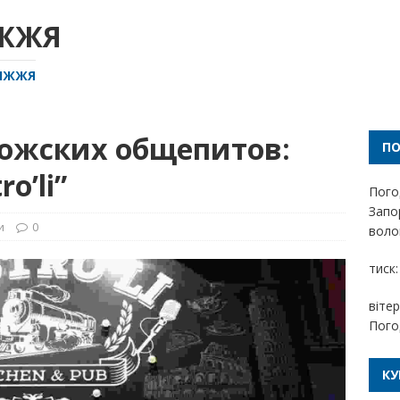
ІЖЖЯ
РІЖЖЯ
рожских общепитов:
П
o’li”
Пого
Запо
и
0
волог
тиск:
вітер
Пого
КУ