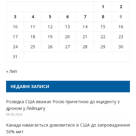
1
2
3
4
5
6
7
8
9
10
11
12
13
14
15
16
17
18
19
20
21
22
23
24
25
26
27
28
29
30
31
« Лип
НЕДАВНІ ЗАПИСИ
Розвідка США вважає Росію причетною до інциденту з
дроном у Лейпцигу
08.08.2026
Канада намагається домовитися зі США до запровадження
50% мит