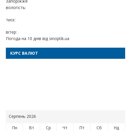
Запоріжжя
вологість:
тиск:
вітер:
Погода на 10 днів від
sinoptik.ua
КУРС ВАЛЮТ
Серпень 2026
Пн
Вт
Ср
Чт
Пт
Сб
Нд