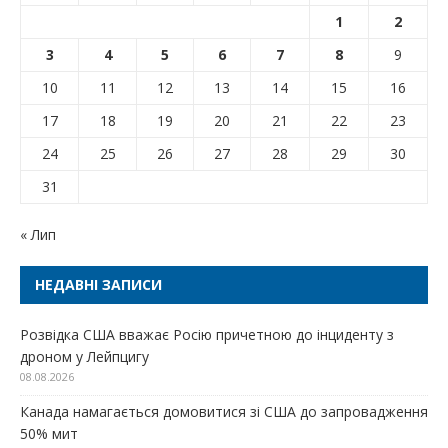
1
2
3
4
5
6
7
8
9
10
11
12
13
14
15
16
17
18
19
20
21
22
23
24
25
26
27
28
29
30
31
« Лип
НЕДАВНІ ЗАПИСИ
Розвідка США вважає Росію причетною до інциденту з
дроном у Лейпцигу
08.08.2026
Канада намагається домовитися зі США до запровадження
50% мит