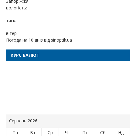
Запоріжжя
вологість:
тиск:
вітер:
Погода на 10 днів від
sinoptik.ua
КУРС ВАЛЮТ
Серпень 2026
Пн
Вт
Ср
Чт
Пт
Сб
Нд