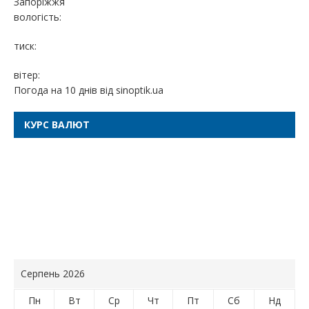
Запоріжжя
вологість:
тиск:
вітер:
Погода на 10 днів від
sinoptik.ua
КУРС ВАЛЮТ
Серпень 2026
Пн
Вт
Ср
Чт
Пт
Сб
Нд