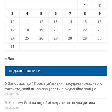
1
2
3
4
5
6
7
8
9
10
11
12
13
14
15
16
17
18
19
20
21
22
23
24
25
26
27
28
29
30
31
« Лип
НЕДАВНІ ЗАПИСИ
У Запоріжжі до 13 років ув’язнення засудили колишнього
таксиста, який пішов працювати в окупаційну поліцію
09.08.2026
У Кривому Розі на водоймі ледь не потонула дитина
09.08.2026