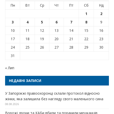
Пн
Вт
Ср
Чт
Пт
Сб
Нд
1
2
3
4
5
6
7
8
9
10
11
12
13
14
15
16
17
18
19
20
21
22
23
24
25
26
27
28
29
30
31
« Лип
НЕДАВНІ ЗАПИСИ
У Запоріжжі правоохоронці склали протокол відносно
жінки, яка залишила без нагляду свого маленького сина
08.08.2026
Ворожі дрони та КАБи вбили та поранили мешканців