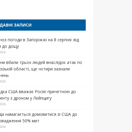
п
ДАВНІ ЗАПИСИ
ноз погоди в Запоріжжі на 8 серпня: від
и до дощу
2026
яни вбили трьох людей внаслідок атак по
різькій області, ще чотири зазнали
нень
2026
ідка США вважає Росію причетною до
денту з дроном у Лейпцигу
2026
да намагається домовитися зі США до
овадження 50% мит
2026