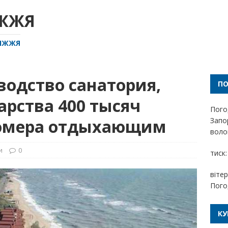
ІЖЖЯ
РІЖЖЯ
водство санатория,
П
арства 400 тысяч
Пого
номера отдыхающим
Запо
волог
и
0
тиск:
вітер
Пого
КУ