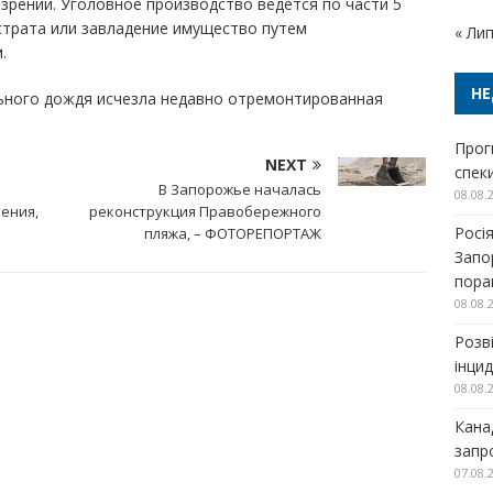
рении. Уголовное производство ведется по части 5
страта или завладение имущество путем
« Ли
.
НЕ
льного дождя исчезла недавно отремонтированная
Прог
NEXT
спек
В Запорожье началась
08.08.
ения,
реконструкция Правобережного
Росі
пляжа, – ФОТОРЕПОРТАЖ
Запо
пора
08.08.
Розв
інци
08.08.
Кана
запр
07.08.