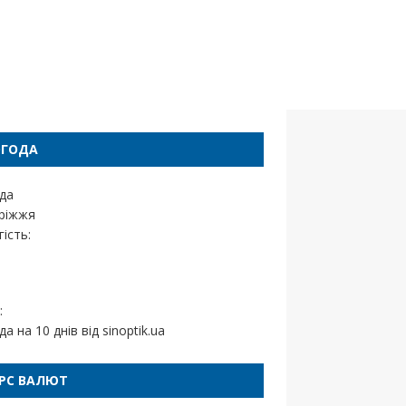
ОГОДА
да
ріжжя
ість:
:
да на 10 днів від
sinoptik.ua
РС ВАЛЮТ