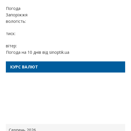
Погода
Запоріжжя
вологість:
тиск:
вітер:
Погода на 10 днів від
sinoptik.ua
КУРС ВАЛЮТ
Серпень 2026